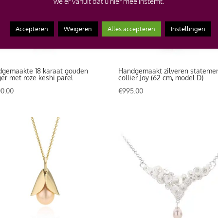
we er vanuit dat u hier mee instemt.
Accepteren
Weigeren
Alles accepteren
Instellingen
gemaakte 18 karaat gouden
Handgemaakt zilveren stateme
er met roze keshi parel
collier Joy (62 cm, model D)
00.00
€
995.00