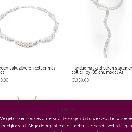
gemaakt zilveren collier met
Handgemaakt zilveren stateme
jes
collier Joy (85 cm, model A)
40.00
€
1,350.00
Cookies
We gebruiken cookies om ervoor te zorgen dat onze website zo soepe
ogelijk draait. Als je doorgaat met het gebruiken van de website, ga