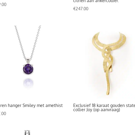
citrien aan ankercollier.
.00
€
247.00
eren hanger Smiley met amethist
Exclusief 18 karaat gouden sta
collier Joy (op aanvraag)
.00