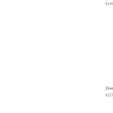
€
249
Zilv
€
227