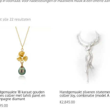
p in voorraad. Voor nabestellingen of maatwerk maak ik een offerte aan
Gesorteerd
t alle 22 resultaten
op
prijs:
hoog
naar
laag
gemaakte 18 karaat gouden
Handgemaakt zilveren stateme
jes collier met tahiti parel en
collier Joy, combinatie (model A
mpagne diamant
€
2,845.00
95.00