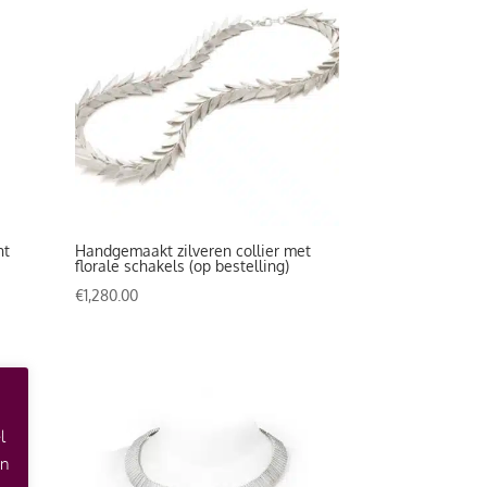
nt
Handgemaakt zilveren collier met
florale schakels (op bestelling)
€
1,280.00
l
an