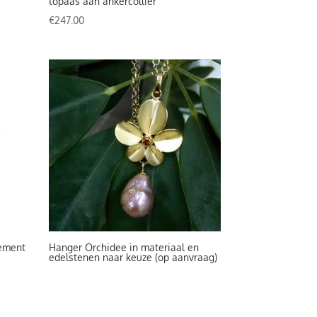
topaas aan ankercollier
€
247.00
tement
Hanger Orchidee in materiaal en
edelstenen naar keuze (op aanvraag)