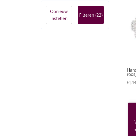
Opnieuw
Filteren
(22)
instellen
Hand
roos
€
1,4
m