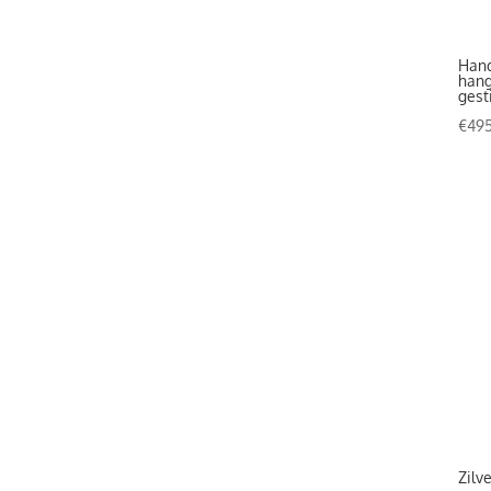
Hand
hang
gest
€
495
Zilv