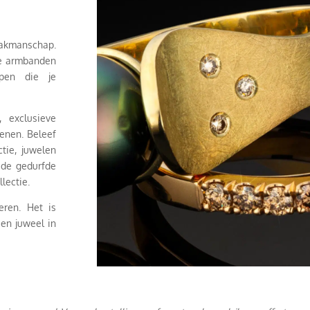
vakmanschap.
de armbanden
rpen die je
, exclusieve
tenen. Beleef
tie, juwelen
 de gedurfde
llectie.
eren. Het is
een juweel in