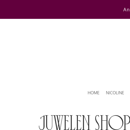
An
HOME
NICOLINE
juwelen sho