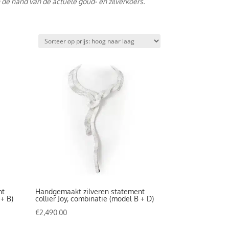
 de hand van de actuele goud- en zilverkoers.
nt
Handgemaakt zilveren statement
 + B)
collier Joy, combinatie (model B + D)
€
2,490.00