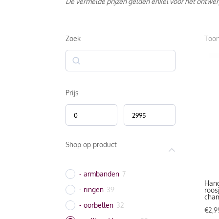
De vermelde prijzen gelden enkel voor het ontwer
Zoek
Toon
Zoek
Prijs
Shop op product
- armbanden
7
Hand
- ringen
39
roos
cha
- oorbellen
32
€
2,9