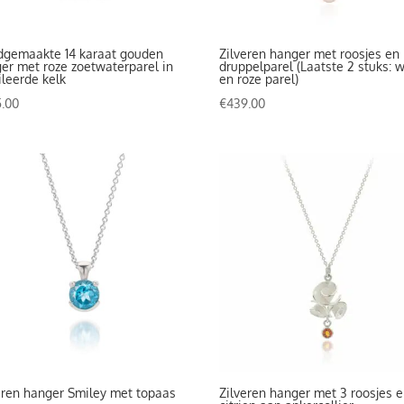
gemaakte 14 karaat gouden
Zilveren hanger met roosjes en
er met roze zoetwaterparel in
druppelparel (Laatste 2 stuks: w
ileerde kelk
en roze parel)
.00
€
439.00
eren hanger Smiley met topaas
Zilveren hanger met 3 roosjes 