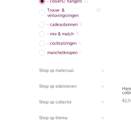
- colliers/ hangers
22
Trouw- &
30
verlovingsringen
- cadeaubonnen
9
- mix & match
13
- cocktailringen
6
manchetknopen
1
Shop op materiaal
Shop op edelstenen
Hand
coll
€
2,3
Shop op collectie
Shop op thema