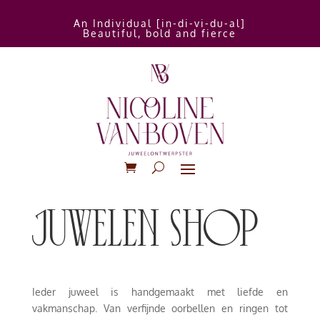
An Individual [in-di-vi-du-al]
Beautiful, bold and fierce
juwelen shop
Ieder juweel is handgemaakt met liefde en
vakmanschap. Van verfijnde oorbellen en ringen tot