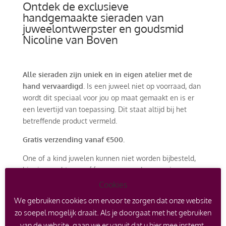
Ontdek de exclusieve
handgemaakte sieraden van
juweelontwerpster en goudsmid
Nicoline van Boven
Alle sieraden zijn uniek en in eigen atelier met de
hand vervaardigd
. Is een juweel niet op voorraad, dan
wordt dit speciaal voor jou op maat gemaakt en is er
een levertijd van toepassing. Dit staat altijd bij het
betreffende product vermeld.
Gratis verzending vanaf €500.
One of a kind juwelen kunnen niet worden bijbesteld,
hier is er echt maar één van en worden voorzien van
een certificaat. Er kan echter wel een afspraak worden
Cookies
gemaakt om een soortgelijk ontwerp met andere
We gebruiken cookies om ervoor te zorgen dat onze website
edelstenen of edelmetaal te laten maken.
zo soepel mogelijk draait. Als je doorgaat met het gebruiken
Het is ook mogelijk om met je oude goud in te ruilen
van de website, gaan we er vanuit dat u hier mee instemt.