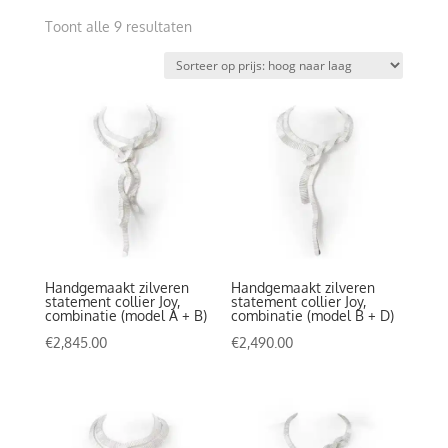
Gesorteerd
Toont alle 9 resultaten
op
prijs:
hoog
naar
laag
Handgemaakt zilveren
Handgemaakt zilveren
statement collier Joy,
statement collier Joy,
combinatie (model A + B)
combinatie (model B + D)
€
2,845.00
€
2,490.00