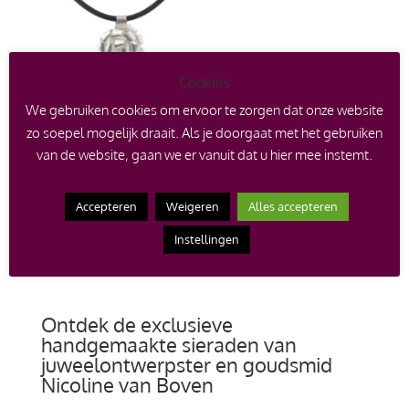
Cookies
We gebruiken cookies om ervoor te zorgen dat onze website
zo soepel mogelijk draait. Als je doorgaat met het gebruiken
Zilveren handgemaakte
van de website, gaan we er vanuit dat u hier mee instemt.
hanger Cadeaustrik aan
rubbercollier
€
345.00
Accepteren
Weigeren
Alles accepteren
Instellingen
Ontdek de exclusieve
handgemaakte sieraden van
juweelontwerpster en goudsmid
Nicoline van Boven