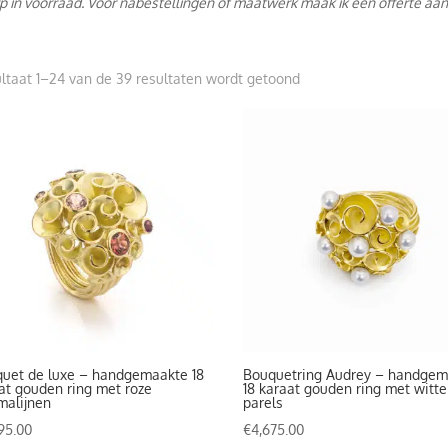
p in voorraad. Voor nabestellingen of maatwerk maak ik een offerte aan
Gesorteerd
ltaat 1–24 van de 39 resultaten wordt getoond
op
prijs:
hoog
naar
laag
uet de luxe – handgemaakte 18
Bouquetring Audrey – handgem
at gouden ring met roze
18 karaat gouden ring met witte
malijnen
parels
95.00
€
4,675.00