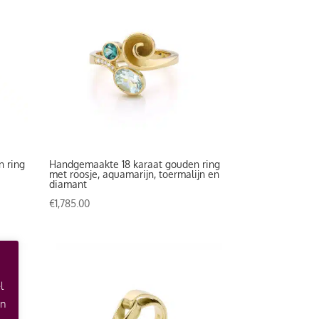
n ring
Handgemaakte 18 karaat gouden ring
met roosje, aquamarijn, toermalijn en
diamant
€
1,785.00
l
an