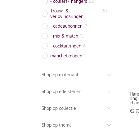
- colliers/ hangers
22
Trouw- &
30
verlovingsringen
- cadeaubonnen
9
- mix & match
13
- cocktailringen
6
manchetknopen
1
Shop op materiaal
Shop op edelstenen
Hand
ring
cha
Shop op collectie
€
2,7
Shop op thema