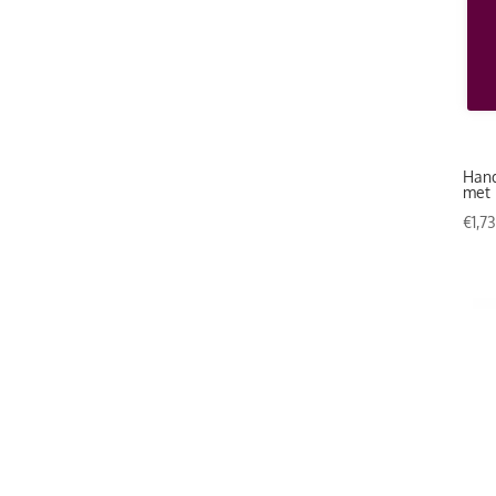
Hand
met 
€
1,7