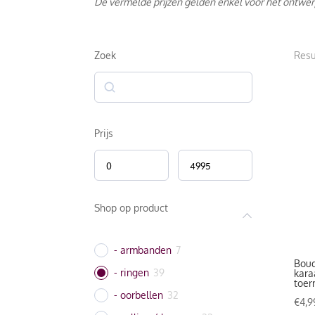
De vermelde prijzen gelden enkel voor het ontwer
Zoek
Resu
Zoek
Prijs
Shop op product
- armbanden
7
Bouq
- ringen
39
kara
toer
- oorbellen
32
€
4,9