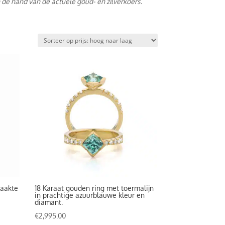
 de hand van de actuele goud- en zilverkoers.
aakte
18 Karaat gouden ring met toermalijn
in prachtige azuurblauwe kleur en
diamant.
€
2,995.00