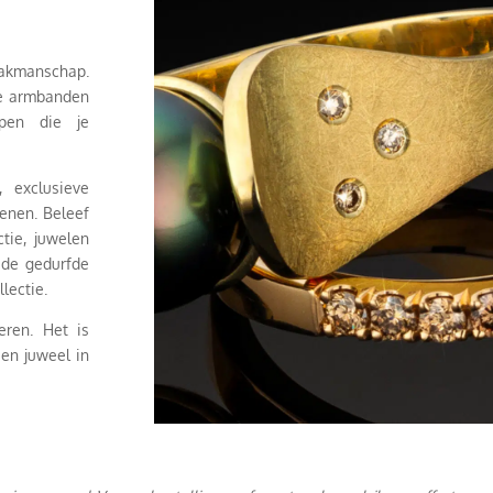
vakmanschap.
de armbanden
rpen die je
, exclusieve
tenen. Beleef
tie, juwelen
 de gedurfde
llectie.
eren. Het is
een juweel in