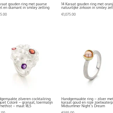
araat gouden ring met paarse
14 Karaat gouden ring met oran
el en diamant in smiley zetting
natuurlijke zirkoon in smiley zet
75.00
€
1,075.00
gemaakte zilveren cocktailring
Handgemaakte ring – zilver met
uet Coloré – granaat, toermalijn
karaat goud en roze zoetwaterp
methist – maat 18,5
Midsummer Night`s Dream
.00
€
595.00