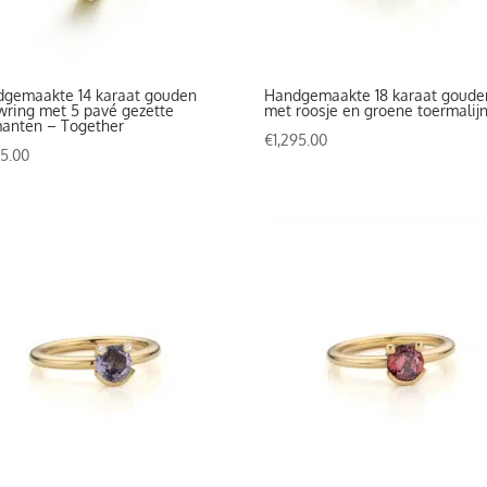
gemaakte 14 karaat gouden
Handgemaakte 18 karaat goude
wring met 5 pavé gezette
met roosje en groene toermalij
anten – Together
€
1,295.00
75.00