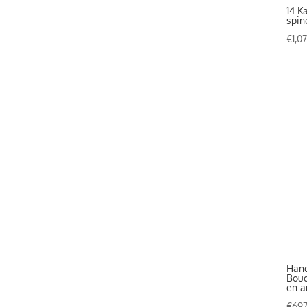
14 K
spin
€
1,0
Hand
Bouq
en a
€
697