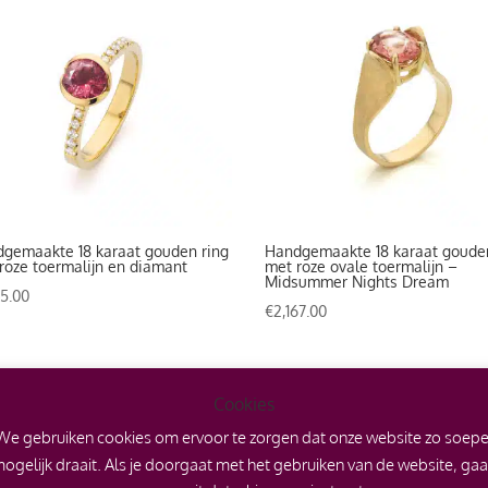
gemaakte 18 karaat gouden ring
Handgemaakte 18 karaat goude
roze toermalijn en diamant
met roze ovale toermalijn –
Midsummer Nights Dream
75.00
€
2,167.00
Cookies
We gebruiken cookies om ervoor te zorgen dat onze website zo soepe
ogelijk draait. Als je doorgaat met het gebruiken van de website, ga