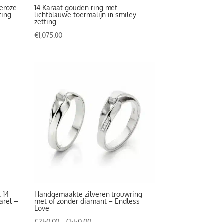
jeroze
14 Karaat gouden ring met
ting
lichtblauwe toermalijn in smiley
zetting
€
1,075.00
 14
Handgemaakte zilveren trouwring
arel –
met of zonder diamant – Endless
Love
Prijsklasse:
€
250.00
-
€
550.00