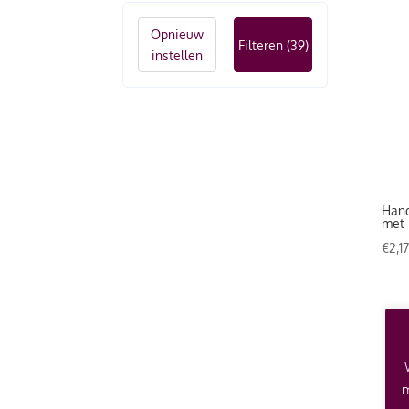
Opnieuw
Filteren
(39)
instellen
Hand
met 
€
2,1
m