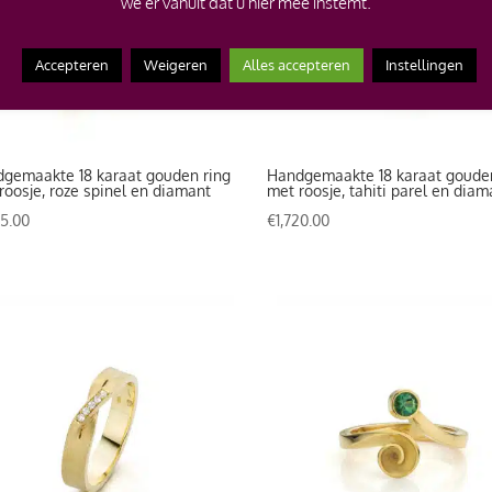
we er vanuit dat u hier mee instemt.
Accepteren
Weigeren
Alles accepteren
Instellingen
gemaakte 18 karaat gouden ring
Handgemaakte 18 karaat goude
roosje, roze spinel en diamant
met roosje, tahiti parel en diam
35.00
€
1,720.00