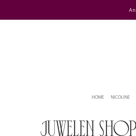
An
HOME
NICOLINE
juwelen sho