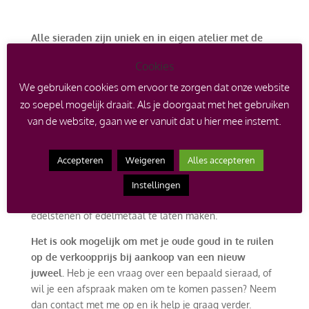
Alle sieraden zijn uniek en in eigen atelier met de
hand vervaardigd
. Is een juweel niet op voorraad, dan
Cookies
wordt dit speciaal voor jou op maat gemaakt en is er
een levertijd van toepassing. Dit staat altijd bij het
We gebruiken cookies om ervoor te zorgen dat onze website
betreffende product vermeld.
zo soepel mogelijk draait. Als je doorgaat met het gebruiken
van de website, gaan we er vanuit dat u hier mee instemt.
Gratis verzending vanaf €500.
One of a kind juwelen kunnen niet worden bijbesteld,
Accepteren
Weigeren
Alles accepteren
hier is er echt maar één van en worden voorzien van
een certificaat. Er kan echter wel een afspraak worden
Instellingen
gemaakt om een soortgelijk ontwerp met andere
edelstenen of edelmetaal te laten maken.
Het is ook mogelijk om met je oude goud in te ruilen
op de verkoopprijs bij aankoop van een nieuw
juweel.
Heb je een vraag over een bepaald sieraad, of
wil je een afspraak maken om te komen passen? Neem
dan contact met me op en ik help je graag verder.