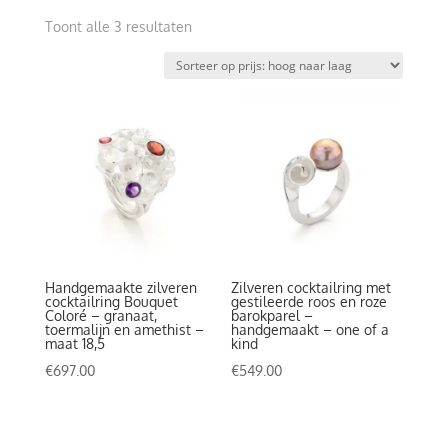
Gesorteerd
Toont alle 3 resultaten
op
prijs:
hoog
naar
laag
Handgemaakte zilveren
Zilveren cocktailring met
cocktailring Bouquet
gestileerde roos en roze
Coloré – granaat,
barokparel –
toermalijn en amethist –
handgemaakt – one of a
maat 18,5
kind
€
697.00
€
549.00