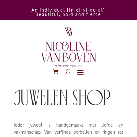
An Individual [in-di-vi-du-al]
Beautiful, bold and fierce
juwelen shop
Ieder juweel is handgemaakt met liefde en
vakmanschap. Van verfijnde oorbellen en ringen tot