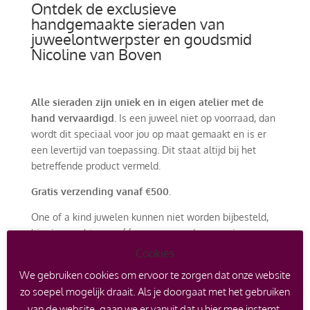
Ontdek de exclusieve
handgemaakte sieraden van
juweelontwerpster en goudsmid
Nicoline van Boven
Alle sieraden zijn uniek en in eigen atelier met de
hand vervaardigd
. Is een juweel niet op voorraad, dan
wordt dit speciaal voor jou op maat gemaakt en is er
een levertijd van toepassing. Dit staat altijd bij het
betreffende product vermeld.
Gratis verzending vanaf €500.
One of a kind juwelen kunnen niet worden bijbesteld,
hier is er echt maar één van en worden voorzien van
een certificaat. Er kan echter wel een afspraak worden
Cookies
gemaakt om een soortgelijk ontwerp met andere
We gebruiken cookies om ervoor te zorgen dat onze website
edelstenen of edelmetaal te laten maken.
zo soepel mogelijk draait. Als je doorgaat met het gebruiken
Het is ook mogelijk om met je oude goud in te ruilen
van de website, gaan we er vanuit dat u hier mee instemt.