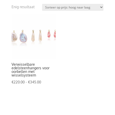
Enig resultaat
Verwisselbare
edelsteenhangers voor
oorbellen met
wisselsysteem
Prijsklasse:
€
220.00
-
€
345.00
€220.00
tot
€345.00