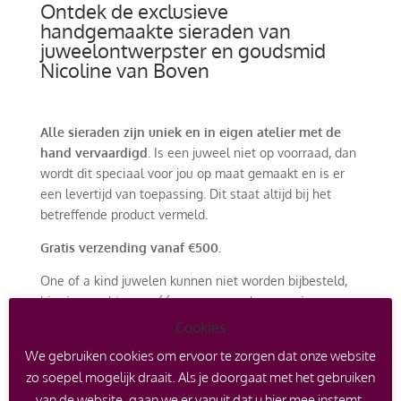
Ontdek de exclusieve
handgemaakte sieraden van
juweelontwerpster en goudsmid
Nicoline van Boven
Alle sieraden zijn uniek en in eigen atelier met de
hand vervaardigd
. Is een juweel niet op voorraad, dan
wordt dit speciaal voor jou op maat gemaakt en is er
een levertijd van toepassing. Dit staat altijd bij het
betreffende product vermeld.
Gratis verzending vanaf €500.
One of a kind juwelen kunnen niet worden bijbesteld,
hier is er echt maar één van en worden voorzien van
een certificaat. Er kan echter wel een afspraak worden
Cookies
gemaakt om een soortgelijk ontwerp met andere
We gebruiken cookies om ervoor te zorgen dat onze website
edelstenen of edelmetaal te laten maken.
zo soepel mogelijk draait. Als je doorgaat met het gebruiken
Het is ook mogelijk om met je oude goud in te ruilen
van de website, gaan we er vanuit dat u hier mee instemt.