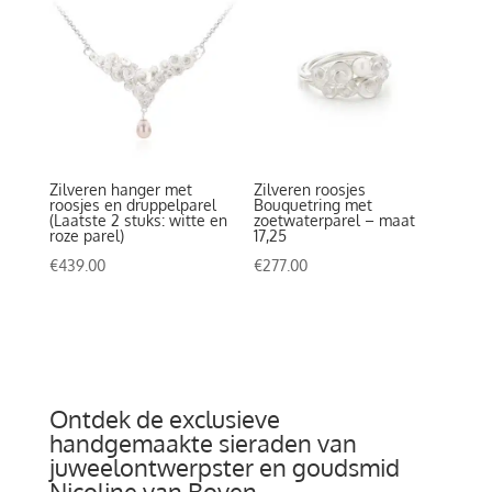
Zilveren hanger met
Zilveren roosjes
roosjes en druppelparel
Bouquetring met
(Laatste 2 stuks: witte en
zoetwaterparel – maat
roze parel)
17,25
€
439.00
€
277.00
Ontdek de exclusieve
handgemaakte sieraden van
juweelontwerpster en goudsmid
Nicoline van Boven