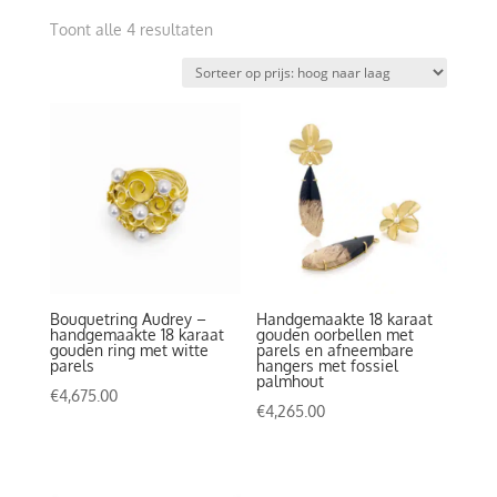
Gesorteerd
Toont alle 4 resultaten
op
prijs:
hoog
naar
laag
Bouquetring Audrey –
Handgemaakte 18 karaat
handgemaakte 18 karaat
gouden oorbellen met
gouden ring met witte
parels en afneembare
parels
hangers met fossiel
palmhout
€
4,675.00
€
4,265.00