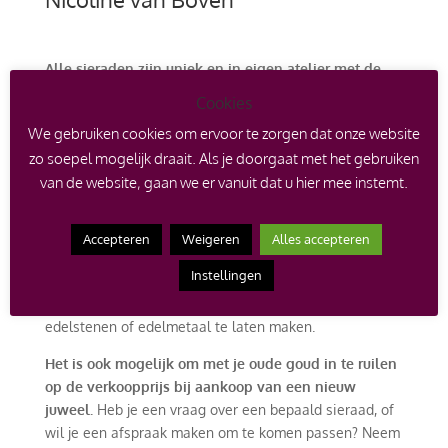
Alle sieraden zijn uniek en in eigen atelier met de
hand vervaardigd
. Is een juweel niet op voorraad, dan
Cookies
wordt dit speciaal voor jou op maat gemaakt en is er
We gebruiken cookies om ervoor te zorgen dat onze website
een levertijd van toepassing. Dit staat altijd bij het
zo soepel mogelijk draait. Als je doorgaat met het gebruiken
betreffende product vermeld.
van de website, gaan we er vanuit dat u hier mee instemt.
Gratis verzending vanaf €500.
One of a kind juwelen kunnen niet worden bijbesteld,
Accepteren
Weigeren
Alles accepteren
hier is er echt maar één van en worden voorzien van
Instellingen
een certificaat. Er kan echter wel een afspraak worden
gemaakt om een soortgelijk ontwerp met andere
edelstenen of edelmetaal te laten maken.
Het is ook mogelijk om met je oude goud in te ruilen
op de verkoopprijs bij aankoop van een nieuw
juweel.
Heb je een vraag over een bepaald sieraad, of
wil je een afspraak maken om te komen passen? Neem