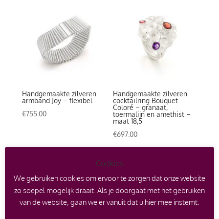
Handgemaakte zilveren
Handgemaakte zilveren
armband Joy – flexibel
cocktailring Bouquet
Coloré – granaat,
€
755.00
toermalijn en amethist –
maat 18,5
€
697.00
Cookies
We gebruiken cookies om ervoor te zorgen dat onze website
zo soepel mogelijk draait. Als je doorgaat met het gebruiken
van de website, gaan we er vanuit dat u hier mee instemt.