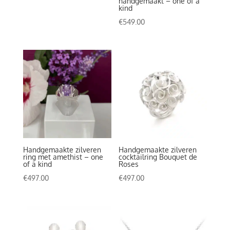
handgemaakt – one of a
kind
tot
€
549.00
€550.00
Handgemaakte zilveren
Handgemaakte zilveren
ring met amethist – one
cocktailring Bouquet de
of a kind
Roses
€
497.00
€
497.00