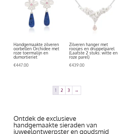
Handgemaakte zilveren
Zilveren hanger met
oorbellen Orchidee met
roosjes en druppelparel
roze toermalijn en
(Laatste 2 stuks: witte en
dumortieriet
roze parel)
€
447.00
€
439.00
1
2
3
→
Ontdek de exclusieve
handgemaakte sieraden van
juweelontwerpster en goudsmid