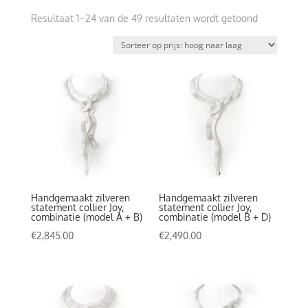
Gesorteerd
Resultaat 1–24 van de 49 resultaten wordt getoond
op
prijs:
hoog
naar
laag
Handgemaakt zilveren
Handgemaakt zilveren
statement collier Joy,
statement collier Joy,
combinatie (model A + B)
combinatie (model B + D)
€
2,845.00
€
2,490.00