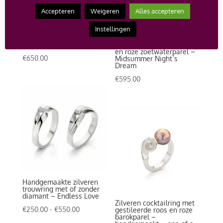
Accepteren
Weigeren
Alles accepteren
Instellingen
Handgemaakte zilveren
Handgemaakte ring –
Roosjes armband
zilver met 14 karaat goud
en roze zoetwaterparel –
€
650.00
Midsummer Night`s
Dream
€
595.00
Handgemaakte zilveren
trouwring met of zonder
diamant – Endless Love
Zilveren cocktailring met
Prijsklasse:
€
250.00
-
€
550.00
gestileerde roos en roze
barokparel –
€250.00