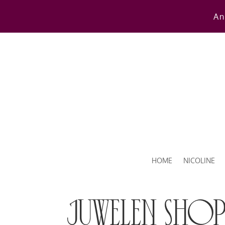
An
HOME
NICOLINE
juwelen sho