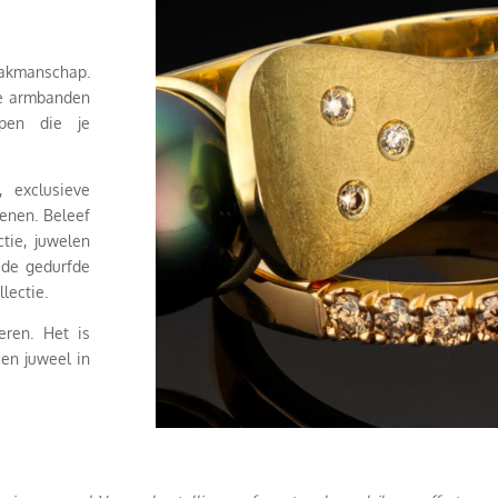
vakmanschap.
de armbanden
rpen die je
, exclusieve
tenen. Beleef
tie, juwelen
 de gedurfde
llectie.
eren. Het is
een juweel in