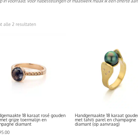
p in voorraad. Voor nabestellingen of maatwerk maak ik een offerte aan
Gesorteerd
t alle 2 resultaten
op
prijs:
hoog
naar
laag
gemaakte 18 karaat rosé gouden
Handgemaakte 18 karaat goude
 met grijze toermalijn en
met tahiti parel en champagne
mpagne diamant
diamant (op aanvraag)
95.00