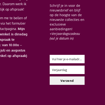
je. Daarom werk ik
Schrijf je in voor de
ijk op afspraak!
nieuwsbrief en blijf
op de hoogte van de
m me te bellen of
nieuwste collecties en
 via het formulier
exclusieve
tactpagina.
Mijn
aanbiedingen!
+Verjaardagscadeau
 winkel is dinsdag
(vul je datum in)
spraak te
: van 10.00u –
n juli en augustus
nkel op afspraak)
Vul hier je e-mailadres in
Email
Verjaardag
Verjaardag
Verzend