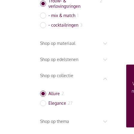
Trouw- &
2
verlovingsringen
- mix & match
1
- cocktailringen
3
Shop op materiaal
Shop op edelstenen
Shop op collectie
m
Allure
2
Elegance
27
Shop op thema