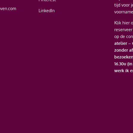
tijd voor 
oven.com
LinkedIn
voornamel
Klik hier
o
reserveer
op de con
atelier –
zonder af
bezoeken
16.30u (i
werk ik e