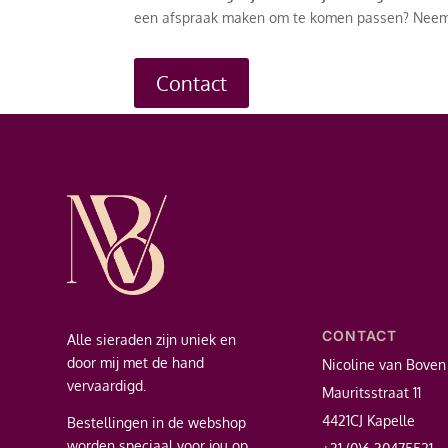
een afspraak maken om te komen passen? Neem d
Contact
CONTACT
Alle sieraden zijn uniek en
door mij met de hand
Nicoline van Boven
vervaardigd.
Mauritsstraat 11
4421CJ Kapelle
Bestellingen in de webshop
worden speciaal voor jou op