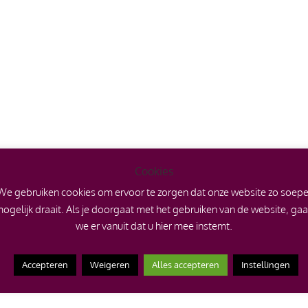
Cookies
We gebruiken cookies om ervoor te zorgen dat onze website zo soepe
ogelijk draait. Als je doorgaat met het gebruiken van de website, ga
we er vanuit dat u hier mee instemt.
Accepteren
Weigeren
Alles accepteren
Instellingen