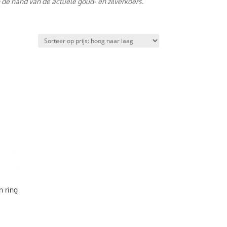
 de hand van de actuele goud- en zilverkoers.
n ring