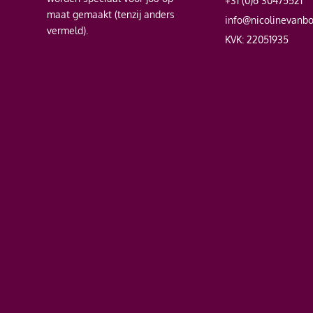
+31 (0)6 30475521
maat gemaakt (tenzij anders
info@nicolinevanb
vermeld).
KVK: 22051935