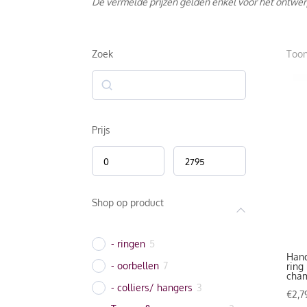
De vermelde prijzen gelden enkel voor het ontwer
Zoek
Toon
Zoek
Prijs
Shop op product
- ringen
5
Hand
- oorbellen
7
ring
cha
- colliers/ hangers
3
€
2,7