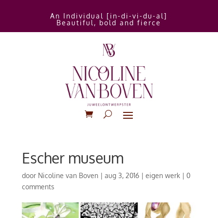
An Individual [in-di-vi-du-al]
Beautiful, bold and fierce
Escher museum
door
Nicoline van Boven
|
aug 3, 2016
|
eigen werk
|
0
comments