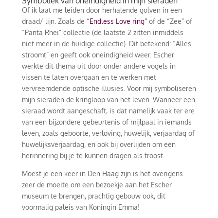
Symboliek van oneindigheid in mijn sieraden
Of ik laat me leiden door herhalende golven in een
draad/ lijn. Zoals de “
Endless Love ring”
of de “Zee” of
“Panta Rhei” collectie (de laatste 2 zitten inmiddels
niet meer in de huidige collectie). Dit betekend: “Alles
stroomt” en geeft ook oneindigheid weer. Escher
werkte dit thema uit door onder andere vogels in
vissen te laten overgaan en te werken met
vervreemdende optische illusies. Voor mij symboliseren
mijn sieraden de kringloop van het leven. Wanneer een
sieraad wordt aangeschaft, is dat namelijk vaak ter ere
van een bijzondere gebeurtenis of mijlpaal in iemands
leven, zoals geboorte, verloving, huwelijk, verjaardag of
huwelijksverjaardag, en ook bij overlijden om een
herinnering bij je te kunnen dragen als troost.
Moest je een keer in Den Haag zijn is het overigens
zeer de moeite om een bezoekje aan het Escher
museum te brengen, prachtig gebouw ook, dit
voormalig paleis van Koningin Emma!