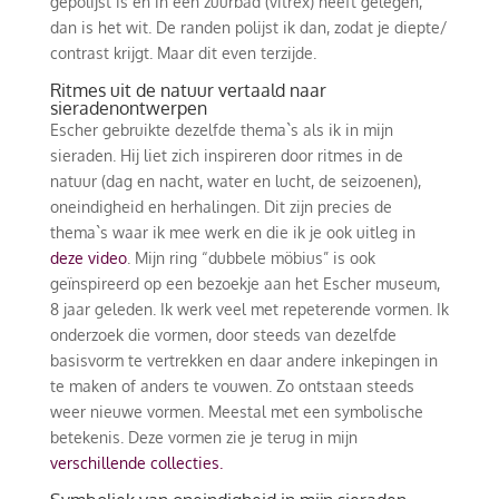
gepolijst is en in een zuurbad (vitrex) heeft gelegen,
dan is het wit. De randen polijst ik dan, zodat je diepte/
contrast krijgt. Maar dit even terzijde.
Ritmes uit de natuur vertaald naar
sieradenontwerpen
Escher gebruikte dezelfde thema`s als ik in mijn
sieraden. Hij liet zich inspireren door ritmes in de
natuur (dag en nacht, water en lucht, de seizoenen),
oneindigheid en herhalingen. Dit zijn precies de
thema`s waar ik mee werk en die ik je ook uitleg in
deze video
. Mijn ring “dubbele möbius” is ook
geïnspireerd op een bezoekje aan het Escher museum,
8 jaar geleden. Ik werk veel met repeterende vormen. Ik
onderzoek die vormen, door steeds van dezelfde
basisvorm te vertrekken en daar andere inkepingen in
te maken of anders te vouwen. Zo ontstaan steeds
weer nieuwe vormen. Meestal met een symbolische
betekenis. Deze vormen zie je terug in mijn
verschillende collecties.