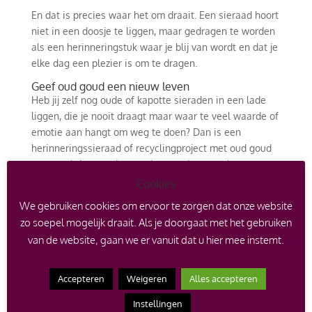
En dat is precies waar het om draait. Een sieraad hoort
niet in een doosje te liggen, maar gedragen te worden
als een herinneringstuk waar je blij van wordt en dat je
elke dag een plezier is om te dragen.
Geef oud goud een nieuw leven
Heb jij zelf nog oude of kapotte sieraden in een lade
liggen, die je nooit draagt maar waar te veel waarde of
emotie aan hangt om weg te doen? Dan is een
herinneringssieraad of recyclingproject met oud goud
een prachtige manier om deze opnieuw tot leven te
brengen. Je oude sieraden laten vermaken levert
Cookies
verassende ontwerpen op waar je zelf nooit aan dacht.
We gebruiken cookies om ervoor te zorgen dat onze website
Ik restyle jouw oude goud tot een nieuw en uniek
zo soepel mogelijk draait. Als je doorgaat met het gebruiken
juweel dat jou op het lijf geschreven is.
van de website, gaan we er vanuit dat u hier mee instemt.
In mijn atelier in Zeeland ontwerp ik handgemaakte
sieraden op maat, waarbij jouw verhaal het
Accepteren
Weigeren
Alles accepteren
uitgangspunt vormt. Samen kijken we naar wat
mogelijk is: van het herplaatsen van edelstenen tot het
Instellingen