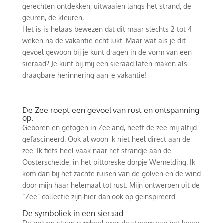
gerechten ontdekken, uitwaaien langs het strand, de
geuren, de kleuren,..
Het is is helaas bewezen dat dit maar slechts 2 tot 4
weken na de vakantie echt lukt. Maar wat als je dit
gevoel gewoon bij je kunt dragen in de vorm van een
sieraad? Je kunt bij mij een sieraad laten maken als
draagbare herinnering aan je vakantie!
De Zee roept een gevoel van rust en ontspanning
op.
Geboren en getogen in Zeeland, heeft de zee mij altijd
gefascineerd. Ook al woon ik niet heel direct aan de
zee. Ik fiets heel vaak naar het strandje aan de
Oosterschelde, in het pittoreske dorpje Wemelding. Ik
kom dan bij het zachte ruisen van de golven en de wind
door mijn haar helemaal tot rust. Mijn ontwerpen uit de
“Zee” collectie zijn hier dan ook op geïnspireerd.
De symboliek in een sieraad
De golven staan symbool voor de stroom van het leven: