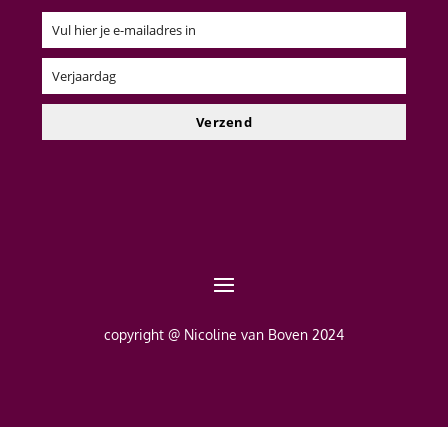
Vul hier je e-mailadres in
Email
Verjaardag
Verjaardag
Verzend
copyright @ Nicoline van Boven 2024