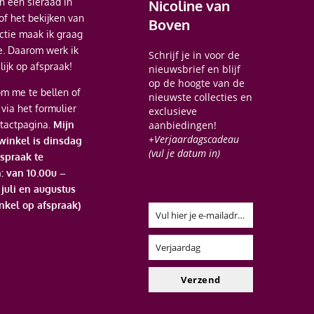
 een sieraad in
Nicoline van
of het bekijken van
Boven
ectie maak ik graag
je. Daarom werk ik
Schrijf je in voor de
ijk op afspraak!
nieuwsbrief en blijf
op de hoogte van de
m me te bellen of
nieuwste collecties en
 via het formulier
exclusieve
tactpagina.
Mijn
aanbiedingen!
+Verjaardagscadeau
 winkel is dinsdag
(vul je datum in)
spraak te
: van 10.00u –
n juli en augustus
nkel op afspraak)
Vul hier je e-mailadres in
Email
Verjaardag
Verjaardag
Verzend