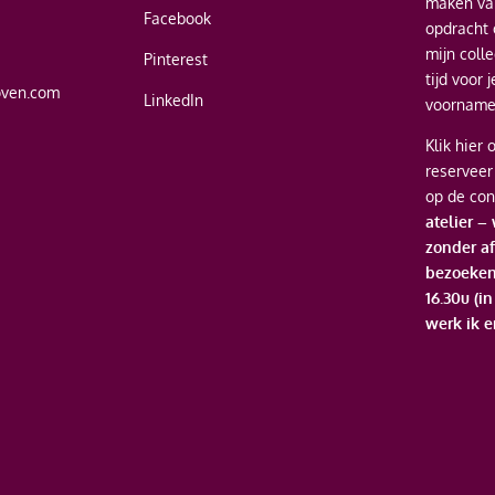
maken van
Facebook
opdracht 
mijn coll
Pinterest
tijd voor 
oven.com
LinkedIn
voornamel
Klik hier
o
reserveer
op de con
atelier –
zonder af
bezoeken
16.30u (i
werk ik e