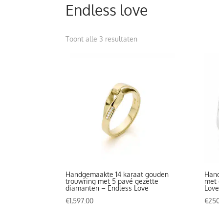
Endless love
Gesorteerd
Toont alle 3 resultaten
op
prijs:
hoog
naar
laag
Handgemaakte 14 karaat gouden
Hand
trouwring met 5 pavé gezette
met 
diamanten – Endless Love
Love
€
1,597.00
€
250