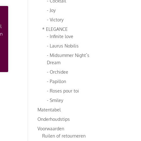
- Cocktail
- Joy
- Victory
l
* ELEGANCE
an
- Infinite love
- Laurus Nobilis
- Midsummer Night`s
Dream
- Orchidee
- Papillon
- Roses pour toi
- Smiley
Matentabel
Onderhoudstips
Voorwaarden
Ruilen of retourneren