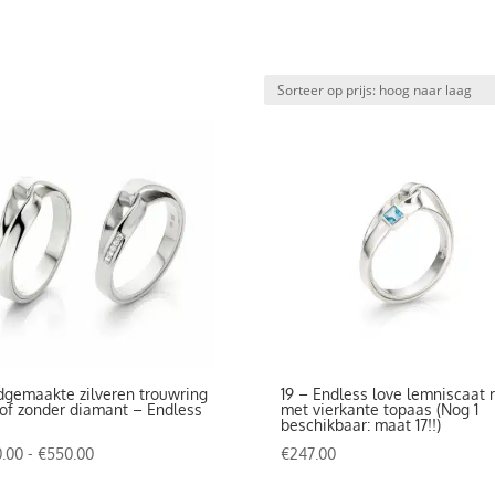
gemaakte zilveren trouwring
19 – Endless love lemniscaat 
of zonder diamant – Endless
met vierkante topaas (Nog 1
beschikbaar: maat 17!!)
Prijsklasse:
.00
-
€
550.00
€
247.00
€250.00