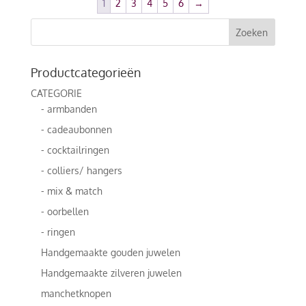
1
2
3
4
5
6
→
Productcategorieën
CATEGORIE
- armbanden
- cadeaubonnen
- cocktailringen
- colliers/ hangers
- mix & match
- oorbellen
- ringen
Handgemaakte gouden juwelen
Handgemaakte zilveren juwelen
manchetknopen