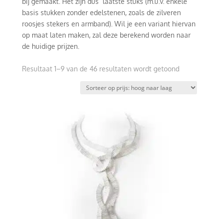
bij gemaakt. Het zijn dus laatste stuks (m.u.v. enkele
basis stukken zonder edelstenen, zoals de zilveren
roosjes stekers en armband). Wil je een variant hiervan
op maat laten maken, zal deze berekend worden naar
de huidige prijzen.
Gesorteerd
Resultaat 1–9 van de 46 resultaten wordt getoond
op
prijs:
hoog
naar
laag