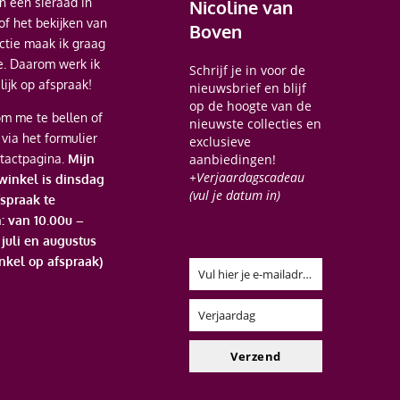
 een sieraad in
Nicoline van
of het bekijken van
Boven
ectie maak ik graag
je. Daarom werk ik
Schrijf je in voor de
ijk op afspraak!
nieuwsbrief en blijf
op de hoogte van de
m me te bellen of
nieuwste collecties en
 via het formulier
exclusieve
tactpagina.
Mijn
aanbiedingen!
+Verjaardagscadeau
 winkel is dinsdag
(vul je datum in)
spraak te
: van 10.00u –
n juli en augustus
nkel op afspraak)
Vul hier je e-mailadres in
Email
Verjaardag
Verjaardag
Verzend