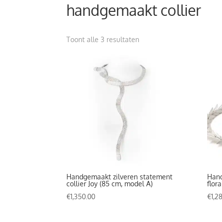
handgemaakt collier
Gesorteerd
Toont alle 3 resultaten
op
prijs:
hoog
naar
laag
Handgemaakt zilveren statement
Hand
collier Joy (85 cm, model A)
flor
€
1,350.00
€
1,2