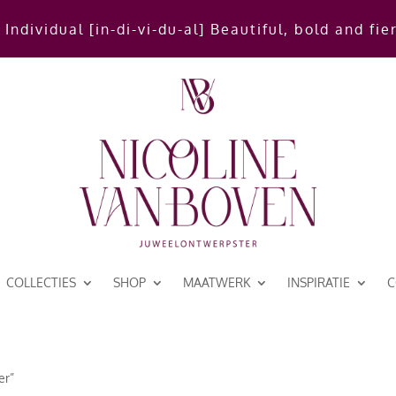
 Individual [in-di-vi-du-al] Beautiful, bold and fie
COLLECTIES
SHOP
MAATWERK
INSPIRATIE
C
er”