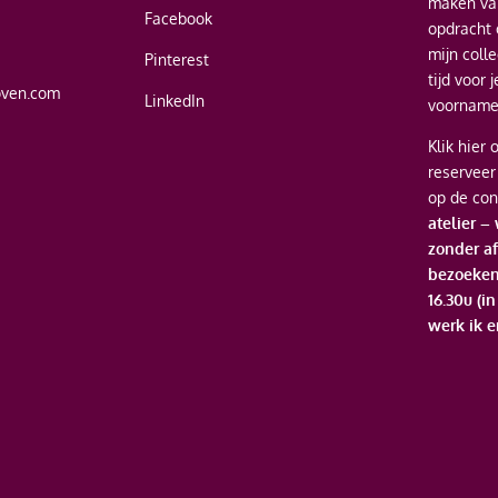
maken van
Facebook
opdracht 
mijn coll
Pinterest
tijd voor 
oven.com
LinkedIn
voornamel
Klik hier
o
reserveer
op de con
atelier –
zonder af
bezoeken
16.30u (i
werk ik e