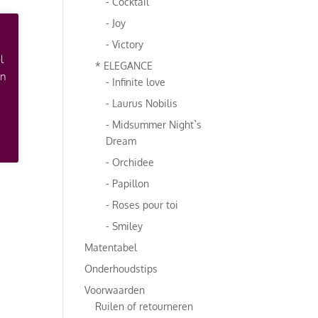
- Cocktail
- Joy
- Victory
l
* ELEGANCE
an
- Infinite love
- Laurus Nobilis
- Midsummer Night`s
Dream
- Orchidee
- Papillon
- Roses pour toi
- Smiley
Matentabel
Onderhoudstips
Voorwaarden
Ruilen of retourneren