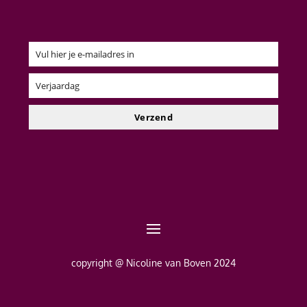
Vul hier je e-mailadres in
Email
Verjaardag
Verjaardag
Verzend
copyright @ Nicoline van Boven 2024