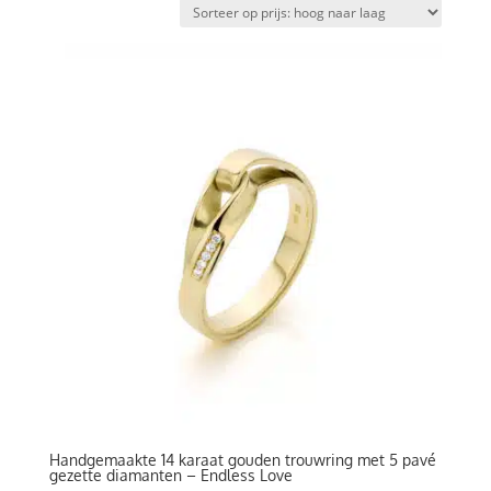
prijs:
hoog
naar
laag
Handgemaakte 14 karaat gouden trouwring met 5 pavé
gezette diamanten – Endless Love