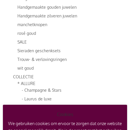
Handgemaakte gouden juwelen
Handgemaakte zilveren juwelen
manchetknopen
rosé goud
SALE
Sieraden geschenksets
Trouw- & verlovingsringen
wit goud
COLLECTIE
* ALLURE
- Champagne & Stars
- Laurus de luxe
- Midsummer Night's Dream de luxe
Cookies
- Orchidee de luxe
We gebruiken cookies om ervoor te zorgen dat onze website
- Papillon de luxe