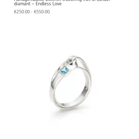
diamant – Endless Love
Prijsklasse:
€
250.00
-
€
550.00
€250.00
tot
€550.00