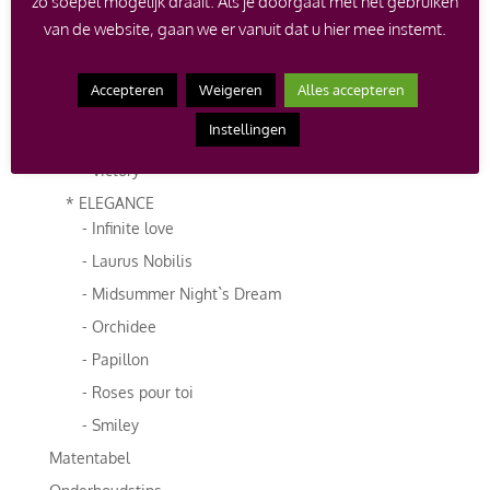
zo soepel mogelijk draait. Als je doorgaat met het gebruiken
- Roses de luxe
van de website, gaan we er vanuit dat u hier mee instemt.
* DISTINGUO
- Cadeaustrik
Accepteren
Weigeren
Alles accepteren
- Cocktail
Instellingen
- Joy
- Victory
* ELEGANCE
- Infinite love
- Laurus Nobilis
- Midsummer Night`s Dream
- Orchidee
- Papillon
- Roses pour toi
- Smiley
Matentabel