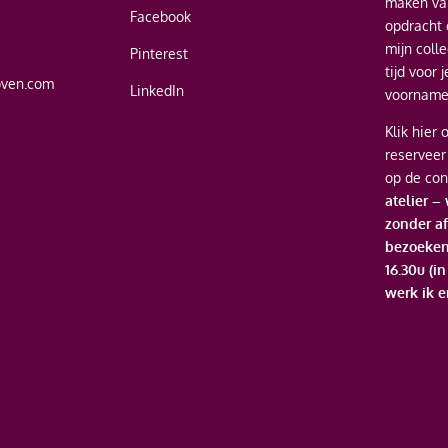
maken van
Facebook
opdracht 
mijn coll
Pinterest
tijd voor 
oven.com
LinkedIn
voornamel
Klik hier
o
reserveer
op de con
atelier –
zonder af
bezoeken
16.30u (i
werk ik e