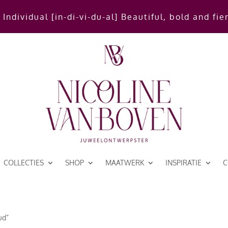
 Individual [in-di-vi-du-al] Beautiful, bold and fie
COLLECTIES
SHOP
MAATWERK
INSPIRATIE
C
ud”