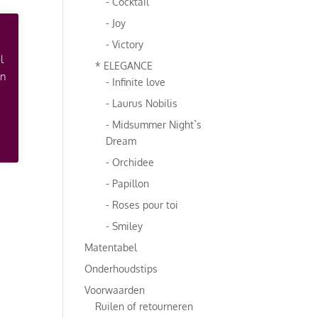
- Cocktail
- Joy
- Victory
l
* ELEGANCE
an
- Infinite love
- Laurus Nobilis
- Midsummer Night`s
Dream
- Orchidee
- Papillon
- Roses pour toi
- Smiley
Matentabel
Onderhoudstips
Voorwaarden
Ruilen of retourneren