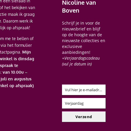
 een sieraad in
Nicoline van
of het bekijken van
Boven
ectie maak ik graag
je. Daarom werk ik
Schrijf je in voor de
ijk op afspraak!
nieuwsbrief en blijf
op de hoogte van de
m me te bellen of
nieuwste collecties en
 via het formulier
exclusieve
tactpagina.
Mijn
aanbiedingen!
+Verjaardagscadeau
 winkel is dinsdag
(vul je datum in)
spraak te
: van 10.00u –
n juli en augustus
nkel op afspraak)
Vul hier je e-mailadres in
Email
Verjaardag
Verjaardag
Verzend