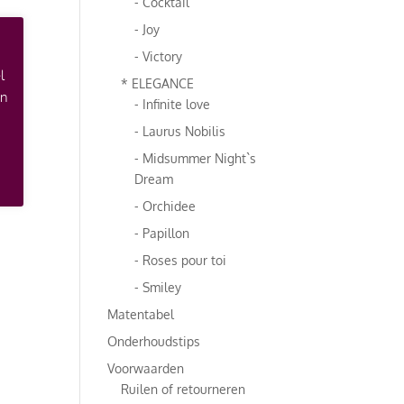
- Cocktail
- Joy
- Victory
l
* ELEGANCE
an
- Infinite love
- Laurus Nobilis
- Midsummer Night`s
Dream
- Orchidee
- Papillon
- Roses pour toi
- Smiley
Matentabel
Onderhoudstips
Voorwaarden
Ruilen of retourneren