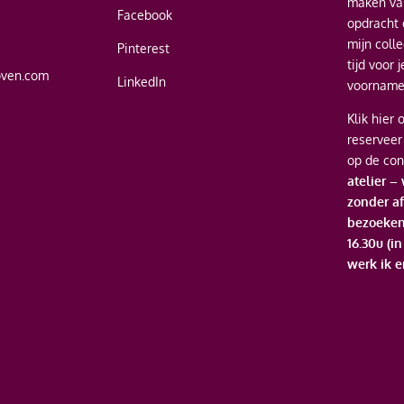
maken van
Facebook
opdracht 
mijn coll
Pinterest
tijd voor 
oven.com
LinkedIn
voornamel
Klik hier
o
reserveer
op de con
atelier –
zonder af
bezoeken
16.30u (i
werk ik e