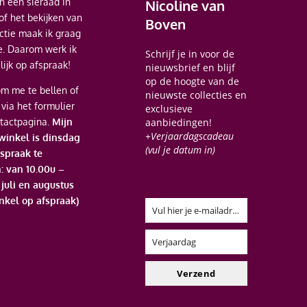
 een sieraad in
Nicoline van
of het bekijken van
Boven
ectie maak ik graag
je. Daarom werk ik
Schrijf je in voor de
ijk op afspraak!
nieuwsbrief en blijf
op de hoogte van de
m me te bellen of
nieuwste collecties en
 via het formulier
exclusieve
tactpagina.
Mijn
aanbiedingen!
+Verjaardagscadeau
 winkel is dinsdag
(vul je datum in)
spraak te
: van 10.00u –
n juli en augustus
nkel op afspraak)
Vul hier je e-mailadres in
Email
Verjaardag
Verjaardag
Verzend