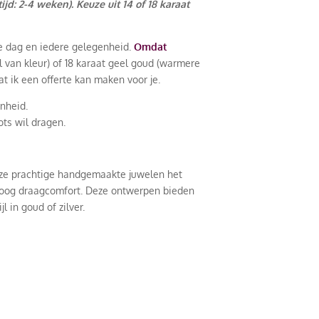
jd: 2-4 weken). Keuze uit 14 of 18 karaat
lke dag en iedere gelegenheid.
Omdat
eel van kleur) of 18 karaat geel goud (warmere
t ik een offerte kan maken voor je.
nheid.
ots wil dragen.
 deze prachtige handgemaakte juwelen het
en hoog draagcomfort. Deze ontwerpen bieden
 in goud of zilver.