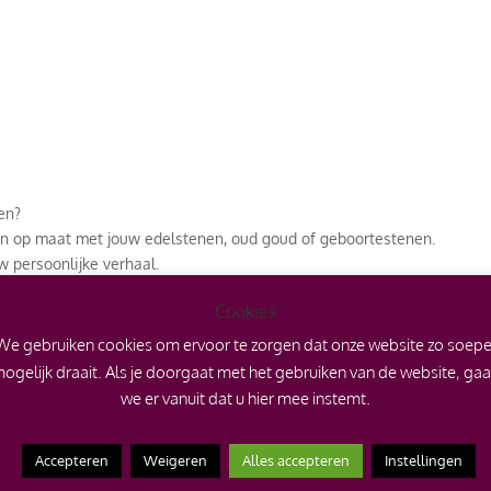
en?
en op maat met jouw edelstenen, oud goud of geboortestenen.
w persoonlijke verhaal.
ze handgemaakte gouden roosjes oorbellen binnenkort zelf.
Cookies
We gebruiken cookies om ervoor te zorgen dat onze website zo soepe
hap ervaren?
fspraak in Nicoline’s goudsmidatelier in Zeeland om de
Elegance coll
ogelijk draait. Als je doorgaat met het gebruiken van de website, ga
we er vanuit dat u hier mee instemt.
Accepteren
Weigeren
Alles accepteren
Instellingen