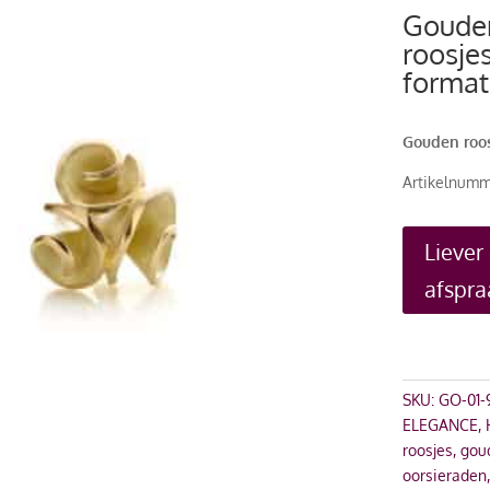
Gouden
roosjes
format
Gouden roos
Artikelnumm
Liever
afspra
SKU:
GO-01-
ELEGANCE
,
roosjes
,
gou
oorsieraden