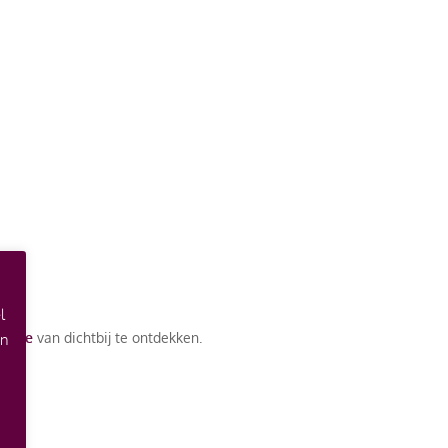
l
ectie
van dichtbij te ontdekken.
an