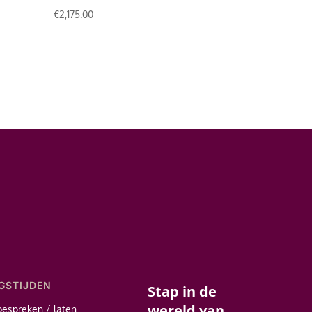
€
2,175.00
GSTIJDEN
Stap in de
wereld van
bespreken / laten