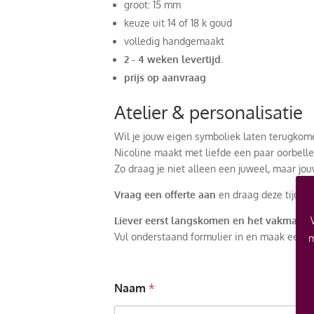
groot: 15 mm
keuze uit 14 of 18 k goud
volledig handgemaakt
2 - 4 weken levertijd.
prijs op aanvraag
Atelier & personalisatie
Wil je jouw eigen symboliek laten terugkom
Nicoline maakt met liefde een paar oorbell
Zo draag je niet alleen een juweel, maar jou
Vraag een offerte aan
en draag deze tijdlo
Liever eerst langskomen en het vakmansc
Vul onderstaand formulier in en maak een a
m
Naam
*