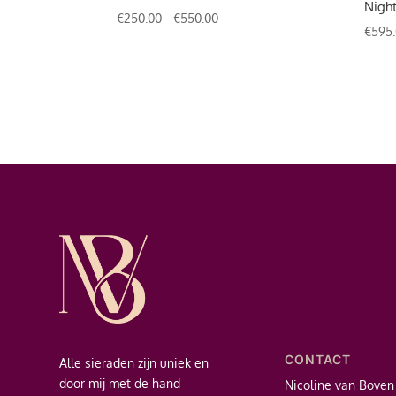
Nigh
Prijsklasse:
€
250.00
-
€
550.00
€
595
€250.00
tot
€550.00
CONTACT
Alle sieraden zijn uniek en
door mij met de hand
Nicoline van Boven