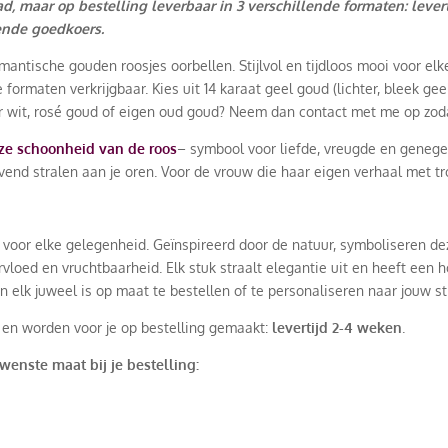
d, maar op bestelling leverbaar in 3 verschillende formaten: leverti
ende goedkoers.
omantische gouden roosjes oorbellen. Stijlvol en tijdloos mooi voor e
de formaten verkrijgbaar. Kies uit 14 karaat geel goud (lichter, bleek g
ver wit, rosé goud of eigen oud goud? Neem dan contact met me op zoda
loze schoonheid van de roos
– symbool voor liefde, vreugde en genege
vend stralen aan je oren. Voor de vrouw die haar eigen verhaal met tr
 in voor elke gelegenheid. Geïnspireerd door de natuur, symboliseren
overvloed en vruchtbaarheid. Elk stuk straalt elegantie uit en heeft e
lk juweel is op maat te bestellen of te personaliseren naar jouw stijl
d en worden voor je op bestelling gemaakt:
levertijd 2-4 weken
.
ewenste maat bij je bestelling: