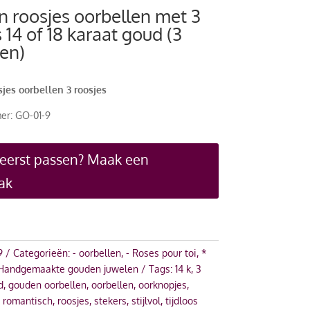
 roosjes oorbellen met 3
 14 of 18 karaat goud (3
en)
jes oorbellen 3 roosjes
er: GO-01-9
 eerst passen? Maak een
ak
9
Categorieën:
- oorbellen
,
- Roses pour toi
,
*
Handgemaakte gouden juwelen
Tags:
14 k
,
3
d
,
gouden oorbellen
,
oorbellen
,
oorknopjes
,
,
romantisch
,
roosjes
,
stekers
,
stijlvol
,
tijdloos