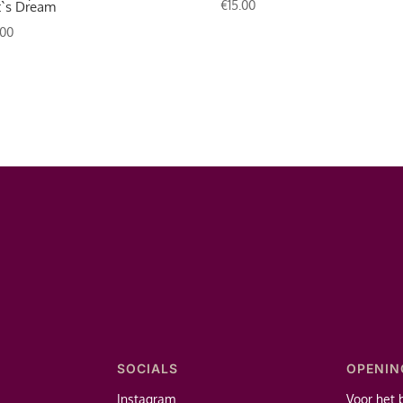
€
15.00
t`s Dream
.00
SOCIALS
OPENIN
Instagram
Voor het 