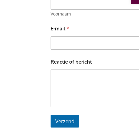
Voornaam
E-mail
*
N
a
a
m
R
e
Reactie of bericht
a
c
t
i
e
*
Verzend