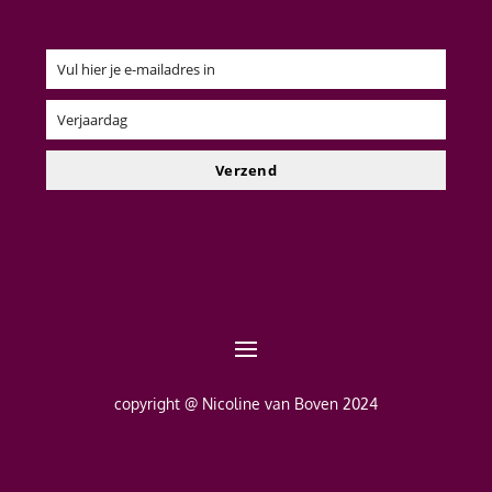
Vul hier je e-mailadres in
Email
Verjaardag
Verjaardag
Verzend
copyright @ Nicoline van Boven 2024