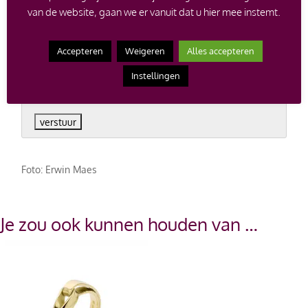
van de website, gaan we er vanuit dat u hier mee instemt.
Verificatie
Accepteren
Weigeren
Alles accepteren
Vul twee cijfers in
*
Instellingen
Voorbeeld: 12
Foto: Erwin Maes
Je zou ook kunnen houden van …