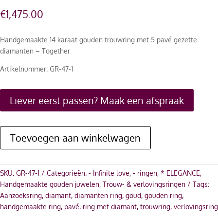
€
1,475.00
Handgemaakte 14 karaat gouden trouwring met 5 pavé gezette
diamanten – Together
Artikelnummer: GR-47-1
Liever eerst passen? Maak een afspraak
Toevoegen aan winkelwagen
SKU:
GR-47-1
Categorieën:
- Infinite love
,
- ringen
,
* ELEGANCE
,
Handgemaakte gouden juwelen
,
Trouw- & verlovingsringen
Tags:
Aanzoeksring
,
diamant
,
diamanten ring
,
goud
,
gouden ring
,
handgemaakte ring
,
pavé
,
ring met diamant
,
trouwring
,
verlovingsring