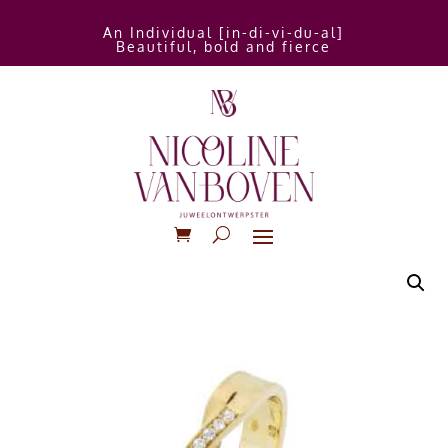
An Individual [in-di-vi-du-al]
Beautiful, bold and fierce