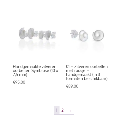
Handgemaakte zilveren
01 – Zilveren oorbellen
oorbellen Symbiose (10 x
met roosje –
7,5 mm)
handgemaakt (in 3
formaten beschikbaar)
€
95.00
€
89.00
1
2
→