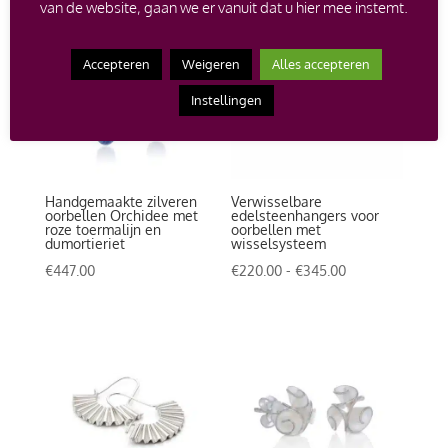
tot
van de website, gaan we er vanuit dat u hier mee instemt.
€550.00
Accepteren
Weigeren
Alles accepteren
Instellingen
Handgemaakte zilveren
Verwisselbare
oorbellen Orchidee met
edelsteenhangers voor
roze toermalijn en
oorbellen met
dumortieriet
wisselsysteem
Prijsklasse:
€
447.00
€
220.00
-
€
345.00
€220.00
tot
€345.00