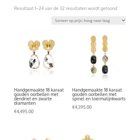
Gesorteerd
Resultaat 1–24 van de 32 resultaten wordt getoond
op
prijs:
hoog
naar
laag
Handgemaakte 18 karaat
Handgemaakte 18 karaat
gouden oorbellen met
gouden oorbellen met
dendriet en zwarte
spinel en toermalijnkwarts
diamanten
€
4,395.00
€
4,495.00