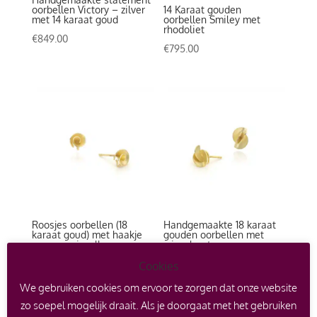
oorbellen Victory – zilver
14 Karaat gouden
met 14 karaat goud
oorbellen Smiley met
rhodoliet
€
849.00
€
795.00
Roosjes oorbellen (18
Handgemaakte 18 karaat
karaat goud) met haakje
gouden oorbellen met
voor verwisselbare
wisselsysteem voor
edelsteenhangers
edelsteenhangers –
Symbiose
Cookies
€
695.00
Prijsklasse:
€
520.00
-
€
550.00
We gebruiken cookies om ervoor te zorgen dat onze website
€520.00
zo soepel mogelijk draait. Als je doorgaat met het gebruiken