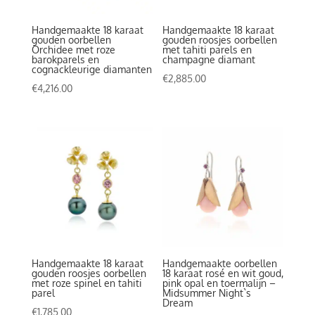
Handgemaakte 18 karaat
Handgemaakte 18 karaat
gouden oorbellen
gouden roosjes oorbellen
Orchidee met roze
met tahiti parels en
barokparels en
champagne diamant
cognackleurige diamanten
€
2,885.00
€
4,216.00
Handgemaakte 18 karaat
Handgemaakte oorbellen
gouden roosjes oorbellen
18 karaat rosé en wit goud,
met roze spinel en tahiti
pink opal en toermalijn –
parel
Midsummer Night`s
Dream
€
1,785.00