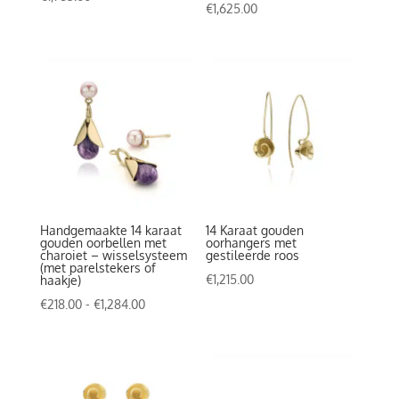
€
1,625.00
Handgemaakte 14 karaat
14 Karaat gouden
gouden oorbellen met
oorhangers met
charoiet – wisselsysteem
gestileerde roos
(met parelstekers of
€
1,215.00
haakje)
Prijsklasse:
€
218.00
-
€
1,284.00
€218.00
tot
€1,284.00