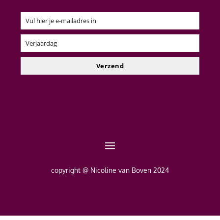
Vul hier je e-mailadres in
Email
Verjaardag
Verjaardag
Verzend
copyright @ Nicoline van Boven 2024