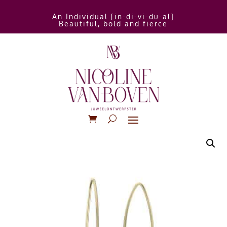
An Individual [in-di-vi-du-al]
Beautiful, bold and fierce