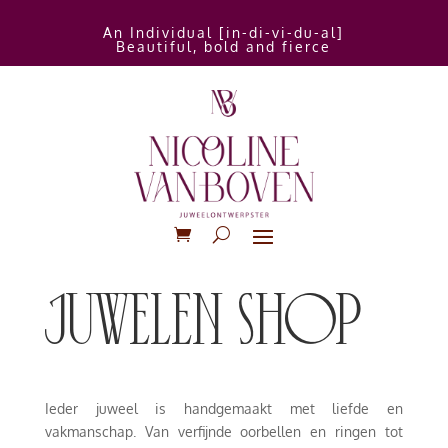
An Individual [in-di-vi-du-al]
Beautiful, bold and fierce
juwelen shop
Ieder juweel is handgemaakt met liefde en
vakmanschap. Van verfijnde oorbellen en ringen tot