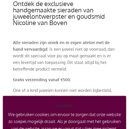
Ontdek de exclusieve
handgemaakte sieraden van
juweelontwerpster en goudsmid
Nicoline van Boven
Alle sieraden zijn uniek en in eigen atelier met de
hand vervaardigd
. Is een juweel niet op voorraad, dan
wordt dit speciaal voor jou op maat gemaakt en is er
een levertijd van toepassing. Dit staat altijd bij het
betreffende product vermeld.
Gratis verzending vanaf €500.
One of a kind juwelen kunnen niet worden bijbesteld,
hier is er echt maar één van en worden voorzien van
een certificaat. Er kan echter wel een afspraak worden
Cookies
gemaakt om een soortgelijk ontwerp met andere
We gebruiken cookies om ervoor te zorgen dat onze website
edelstenen of edelmetaal te laten maken.
zo soepel mogelijk draait. Als je doorgaat met het gebruiken
Het is ook mogelijk om met je oude goud in te ruilen
van de website, gaan we er vanuit dat u hier mee instemt.