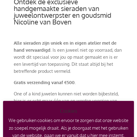
Ontdek de exclusieve
handgemaakte sieraden van
juweelontwerpster en goudsmid
Nicoline van Boven
Alle sieraden zijn uniek en in eigen atelier met de
hand vervaardigd
. Is een juweel niet op voorraad, dan
wordt dit speciaal voor jou op maat gemaakt en is er
een levertijd van toepassing. Dit staat altijd bij het
betreffende product vermeld.
Gratis verzending vanaf €500.
One of a kind juwelen kunnen niet worden bijbesteld,
hier is er echt maar één van en worden voorzien van
een certificaat. Er kan echter wel een afspraak worden
Cookies
gemaakt om een soortgelijk ontwerp met andere
We gebruiken cookies om ervoor te zorgen dat onze website
edelstenen of edelmetaal te laten maken.
zo soepel mogelijk draait. Als je doorgaat met het gebruiken
Het is ook mogelijk om met je oude goud in te ruilen
van de website, gaan we er vanuit dat u hier mee instemt.