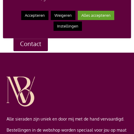
op de verkoopprijs bij aankoop van een nieuw
juweel.
Heb je een vraag over een bepaald sieraad, of
Accepteren
Weigeren
Alles accepteren
wil je een afspraak maken om te komen passen? Neem
dan contact met me op en ik help je graag verder.
Instellingen
Contact
Alle sieraden zijn uniek en door mij met de hand vervaardigd.
Bestellingen in de webshop worden speciaal voor jou op maat