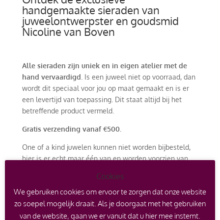
handgemaakte sieraden van
juweelontwerpster en goudsmid
Nicoline van Boven
Alle sieraden zijn uniek en in eigen atelier met de
hand vervaardigd
. Is een juweel niet op voorraad, dan
wordt dit speciaal voor jou op maat gemaakt en is er
een levertijd van toepassing. Dit staat altijd bij het
betreffende product vermeld.
Gratis verzending vanaf €500.
One of a kind juwelen kunnen niet worden bijbesteld,
hier is er echt maar één van en worden voorzien van
een certificaat. Er kan echter wel een afspraak worden
Cookies
gemaakt om een soortgelijk ontwerp met andere
We gebruiken cookies om ervoor te zorgen dat onze website
edelstenen of edelmetaal te laten maken.
zo soepel mogelijk draait. Als je doorgaat met het gebruiken
Het is ook mogelijk om met je oude goud in te ruilen
van de website, gaan we er vanuit dat u hier mee instemt.