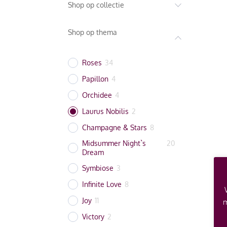
Shop op collectie
Shop op thema
Roses
34
Papillon
4
Orchidee
4
Laurus Nobilis
2
Champagne & Stars
8
Midsummer Night`s
20
Dream
Symbiose
3
Infinite Love
8
Joy
11
m
Victory
2