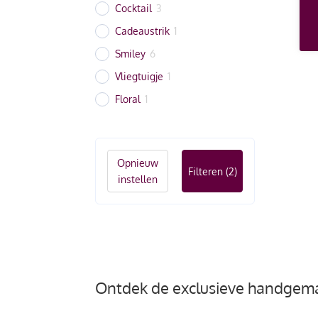
Cocktail
3
Cadeaustrik
1
Smiley
6
Vliegtuigje
1
Floral
1
Opnieuw
Filteren
(2)
instellen
Ontdek de exclusieve handgema