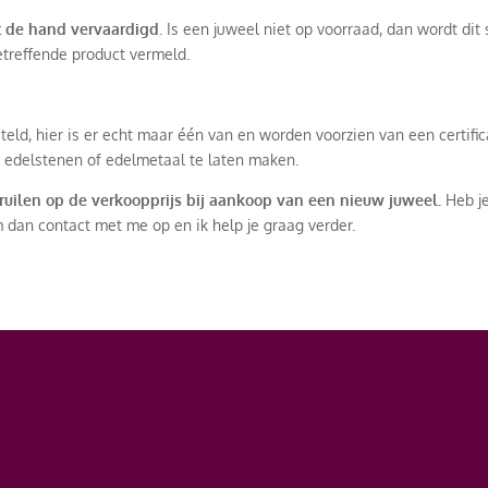
et de hand vervaardigd
. Is een juweel niet op voorraad, dan wordt di
 betreffende product vermeld.
teld, hier is er echt maar één van en worden voorzien van een certifi
 edelstenen of edelmetaal te laten maken.
 ruilen op de verkoopprijs bij aankoop van een nieuw juweel.
Heb je
an contact met me op en ik help je graag verder.