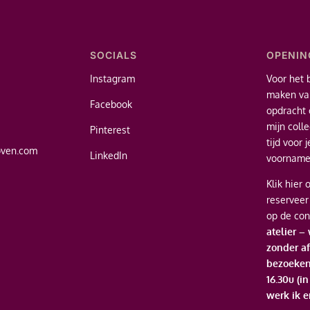
SOCIALS
OPENIN
Instagram
Voor het 
maken van
Facebook
opdracht 
mijn coll
Pinterest
tijd voor 
oven.com
LinkedIn
voornamel
Klik hier
o
reserveer
op de con
atelier –
zonder af
bezoeken
16.30u (i
werk ik e