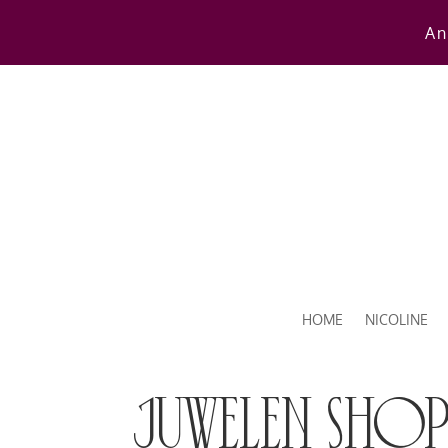
An
HOME
NICOLINE
juwelen sho