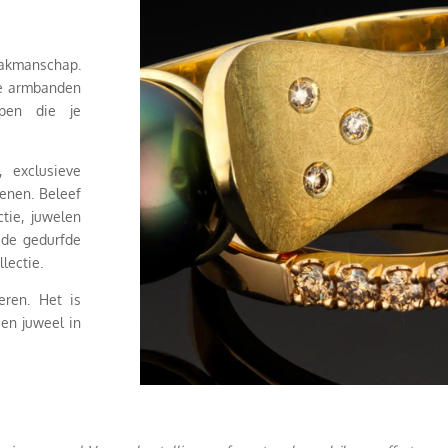
vakmanschap.
de armbanden
rpen die je
, exclusieve
tenen. Beleef
tie, juwelen
 de gedurfde
llectie.
eren. Het is
een juweel in