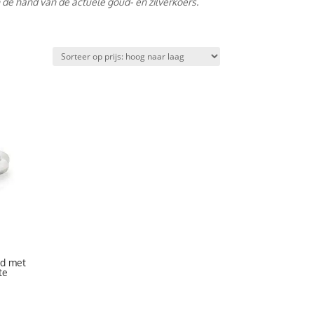
 de hand van de actuele goud- en zilverkoers.
nd met
te