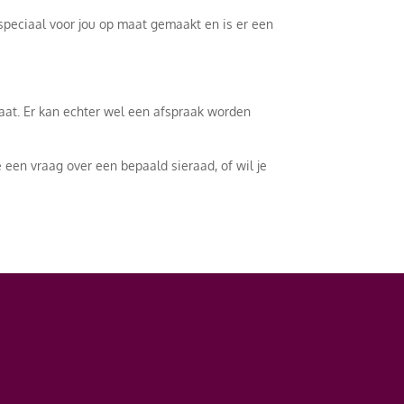
t speciaal voor jou op maat gemaakt en is er een
caat. Er kan echter wel een afspraak worden
 een vraag over een bepaald sieraad, of wil je