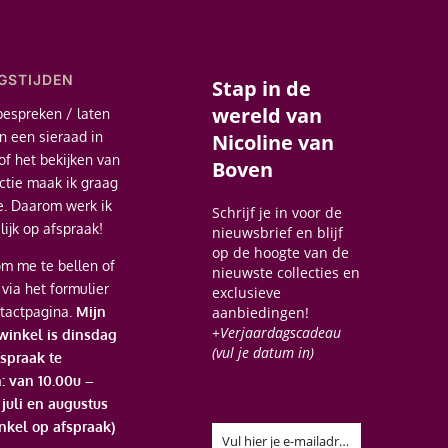
GSTIJDEN
Stap in de
wereld van
bespreken / laten
 een sieraad in
Nicoline van
of het bekijken van
Boven
ectie maak ik graag
je. Daarom werk ik
Schrijf je in voor de
ijk op afspraak!
nieuwsbrief en blijf
op de hoogte van de
m me te bellen of
nieuwste collecties en
 via het formulier
exclusieve
tactpagina.
Mijn
aanbiedingen!
+Verjaardagscadeau
 winkel is dinsdag
(vul je datum in)
spraak te
: van 10.00u –
n juli en augustus
nkel op afspraak)
Vul hier je e-mailadres in