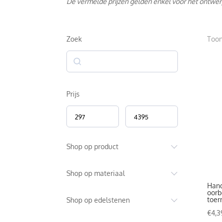
De vermelde prijzen gelden enkel voor het ontwer
Zoek
Toon
Zoek
Prijs
Shop op product
Shop op materiaal
Hand
oorb
toer
Shop op edelstenen
€
4,3