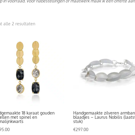
p in voorraad. Voor nabestellingen of maatwerk maak ik een offerte aan
Gesorteerd
t alle 2 resultaten
op
prijs:
hoog
naar
laag
gemaakte 18 karaat gouden
Handgemaakte zilveren armba
ellen met spinel en
blaadjes – Laurus Nobilis (laats
malijnkwarts
stuk)
95.00
€
297.00