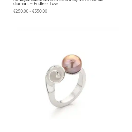
diamant – Endless Love
Prijsklasse:
€
250.00
-
€
550.00
€250.00
tot
€550.00