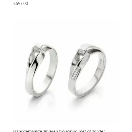
€
697.00
Handgemaakte zilveren trouwring met of zonder