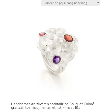
prijs:
hoog
naar
laag
Handgemaakte zilveren cocktailring Bouquet Coloré –
granaat, toermalijn en amethist – maat 18,5