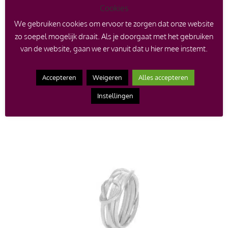
Cookies
We gebruiken cookies om ervoor te zorgen dat onze website
zo soepel mogelijk draait. Als je doorgaat met het gebruiken
van de website, gaan we er vanuit dat u hier mee instemt.
Zilveren roosjes Bouquetring met zoetwaterparel –
maat 17,25
Accepteren
Weigeren
Alles accepteren
€
277.00
Instellingen