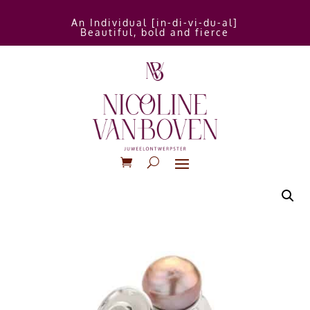
An Individual [in-di-vi-du-al]
Beautiful, bold and fierce