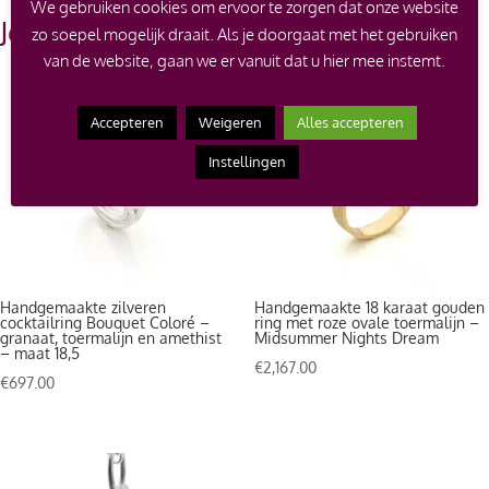
We gebruiken cookies om ervoor te zorgen dat onze website
Je zou ook kunnen houden van …
zo soepel mogelijk draait. Als je doorgaat met het gebruiken
van de website, gaan we er vanuit dat u hier mee instemt.
Accepteren
Weigeren
Alles accepteren
Instellingen
Handgemaakte zilveren
Handgemaakte 18 karaat gouden
cocktailring Bouquet Coloré –
ring met roze ovale toermalijn –
granaat, toermalijn en amethist
Midsummer Nights Dream
– maat 18,5
€
2,167.00
€
697.00