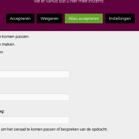
we er vanuit dat u hier mee instemt.
rveren/ een soortgelijk sieraad in opdracht laten m
Accepteren
Weigeren
Alles accepteren
Instellingen
te komen passen.
en maken.
en.
ng:
k om het sieraad te komen passen of bespreken van de opdracht.