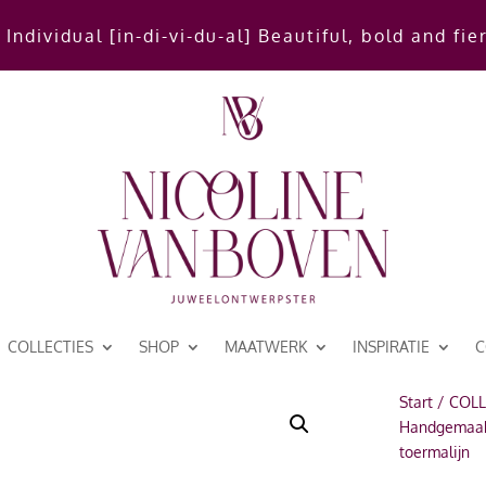
 Individual [in-di-vi-du-al] Beautiful, bold and fie
COLLECTIES
SHOP
MAATWERK
INSPIRATIE
C
Start
/
COLL
Handgemaakt
toermalijn