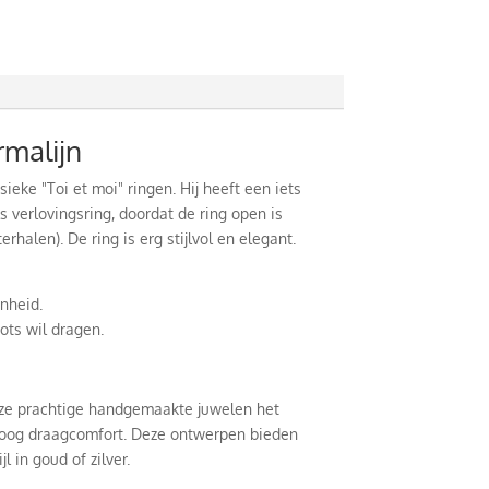
rmalijn
ieke "Toi et moi" ringen. Hij heeft een iets
s verlovingsring, doordat de ring open is
rhalen). De ring is erg stijlvol en elegant.
nheid.
ots wil dragen.
 deze prachtige handgemaakte juwelen het
en hoog draagcomfort. Deze ontwerpen bieden
 in goud of zilver.