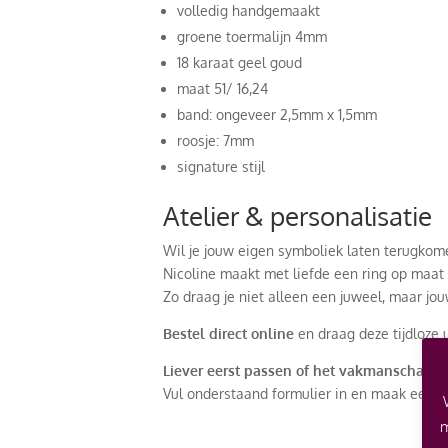
volledig handgemaakt
groene toermalijn 4mm
18 karaat geel goud
maat 51/ 16,24
band: ongeveer 2,5mm x 1,5mm
roosje: 7mm
signature stijl
Atelier & personalisatie
Wil je jouw eigen symboliek laten terugkom
Nicoline maakt met liefde een ring op maat
Zo draag je niet alleen een juweel, maar jouw
Bestel direct online
en draag deze tijdloze 
Liever eerst passen of het vakmanschap e
Vul onderstaand formulier in en maak een a
m