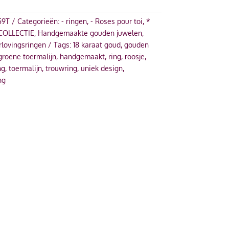
59T
Categorieën:
- ringen
,
- Roses pour toi
,
*
COLLECTIE
,
Handgemaakte gouden juwelen
,
rlovingsringen
Tags:
18 karaat goud
,
gouden
groene toermalijn
,
handgemaakt
,
ring
,
roosje
,
ng
,
toermalijn
,
trouwring
,
uniek design
,
ng