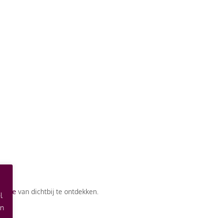
ectie
van dichtbij te ontdekken.
l
an