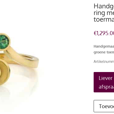
Handge
ring m
toerma
€
1,295.0
Handgemaakt
groene toer
Artikelnumm
Liever
afspra
Toevo