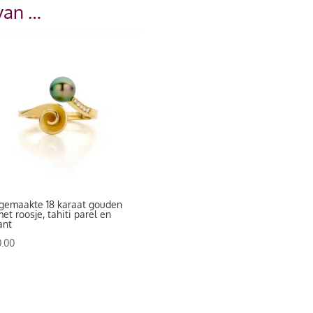
van …
gemaakte 18 karaat gouden
met roosje, tahiti parel en
ant
0.00