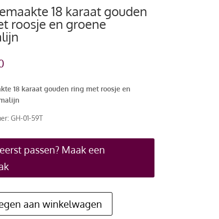
maakte 18 karaat gouden
et roosje en groene
lijn
0
e 18 karaat gouden ring met roosje en
malijn
er: GH-01-59T
 eerst passen? Maak een
ak
egen aan winkelwagen