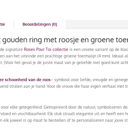
tie
Beoordelingen (0)
gouden ring met roosje en groene toe
 de signature
Roses Pour Toi collectie
is een unieke variant op de klass
en aan het uiteinde een prachtige groene toermalijn (4 mm). Ideaal al
 (Voor het geval je de juiste maat van je geliefde niet goed kunt achte
loze schoonheid van de roos
– symbool voor liefde, vreugde en genege
vend stralen aan je hand. Voor de vrouw die haar eigen verhaal met tr
 in voor elke gelegenheid. Geïnspireerd door de natuur, symboliseren
overvloed en vruchtbaarheid. Elk stuk straalt elegantie uit en heeft e
lk juweel is op maat te bestellen of te personaliseren naar jouw stijl