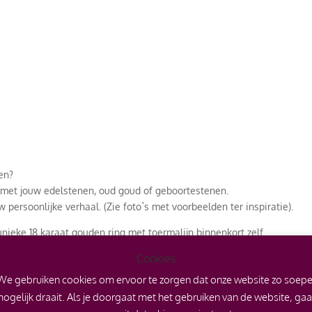
en?
 met jouw edelstenen, oud goud of geboortestenen.
 persoonlijke verhaal. (Zie foto`s met voorbeelden ter inspiratie).
unieke 18 karaat gouden ring met toermalijn binnenkort zelf.
Cookies
rvaren?
fspraak in Nicoline’s goudsmidatelier in Zeeland om de
Elegance coll
We gebruiken cookies om ervoor te zorgen dat onze website zo soepe
ogelijk draait. Als je doorgaat met het gebruiken van de website, ga