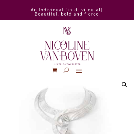
An Individual [in-di-vi-du-al]
Beautiful, bold and fierce