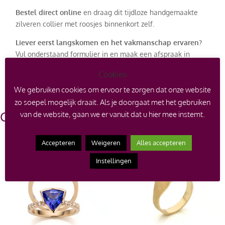
Bestel direct online
en draag dit tijdloze handgemaakte
zilveren collier met roosjes binnenkort zelf.
Liever eerst langskomen en het vakmanschap ervaren?
Vul onderstaand formulier in en maak een afspraak in
Nicoline’s goudsmidatelier in Zeeland om de
Elegance
Cookies
collectie
van dichtbij te ontdekken.
We gebruiken cookies om ervoor te zorgen dat onze website
zo soepel mogelijk draait. Als je doorgaat met het gebruiken
Gerelateerde producten
van de website, gaan we er vanuit dat u hier mee instemt.
Accepteren
Weigeren
Alles accepteren
Instellingen