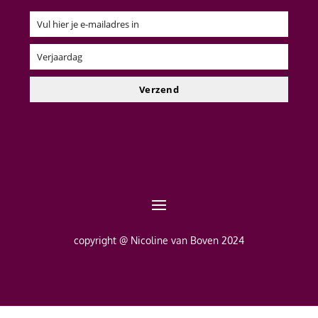
Vul hier je e-mailadres in
Email
Verjaardag
Verjaardag
Verzend
copyright @ Nicoline van Boven 2024