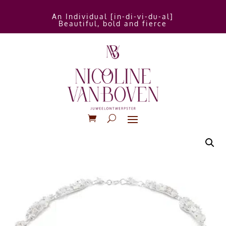
An Individual [in-di-vi-du-al]
Beautiful, bold and fierce