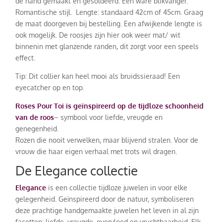
de hand gemaakt en gesoldeerd. Een ware blikvanger.
Romantische stijl. Lengte: standaard 42cm of 45cm. Graag
de maat doorgeven bij bestelling. Een afwijkende lengte is
ook mogelijk. De roosjes zijn hier ook weer mat/ wit
binnenin met glanzende randen, dit zorgt voor een speels
effect.
Tip: Dit collier kan heel mooi als bruidssieraad! Een
eyecatcher op en top.
Roses Pour Toi
is geïnspireerd op de tijdloze schoonheid
van de roos
– symbool voor liefde, vreugde en
genegenheid.
Rozen die nooit verwelken, maar blijvend stralen. Voor de
vrouw die haar eigen verhaal met trots wil dragen.
De Elegance collectie
Elegance
is een collectie tijdloze juwelen in voor elke
gelegenheid. Geïnspireerd door de natuur, symboliseren
deze prachtige handgemaakte juwelen het leven in al zijn
facetten: liefde, vreugde, overvloed en vruchtbaarheid. Elk