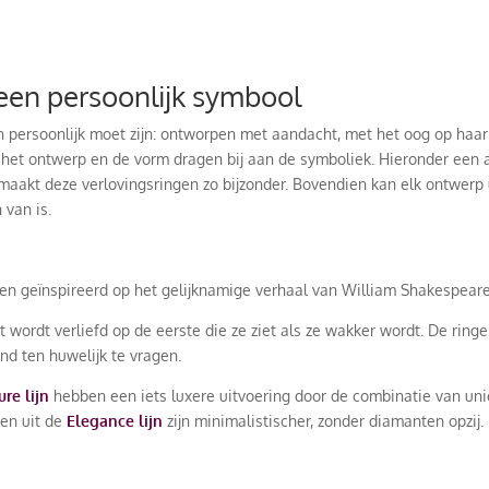
 een persoonlijk symbool
 persoonlijk moet zijn: ontworpen met aandacht, met het oog op haar p
k het ontwerp en de vorm dragen bij aan de symboliek. Hieronder een a
maakt deze verlovingsringen zo bijzonder. Bovendien kan elk ontwerp 
 van is.
en geïnspireerd op het gelijknamige verhaal van William Shakespeare
 wordt verliefd op de eerste die ze ziet als ze wakker wordt. De ring
d ten huwelijk te vragen.
ure lijn
hebben een iets luxere uitvoering door de combinatie van un
gen uit de
Elegance lijn
zijn minimalistischer, zonder diamanten opzij.