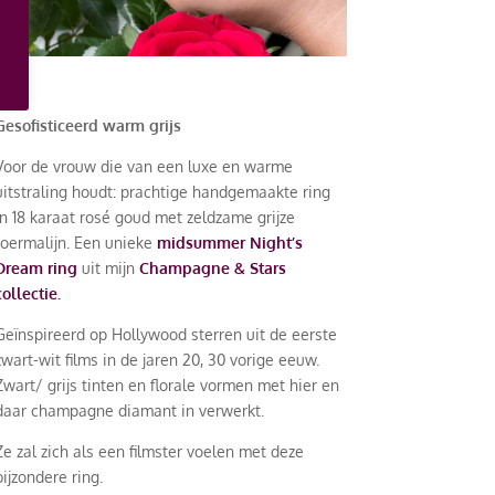
Gesofisticeerd warm grijs
Voor de vrouw die van een luxe en warme
uitstraling houdt: prachtige handgemaakte ring
in 18 karaat rosé goud met zeldzame grijze
toermalijn. Een unieke
midsummer Night’s
Dream ring
uit mijn
Champagne & Stars
collectie.
Geïnspireerd op Hollywood sterren uit de eerste
zwart-wit films in de jaren 20, 30 vorige eeuw.
Zwart/ grijs tinten en florale vormen met hier en
daar champagne diamant in verwerkt.
Ze zal zich als een filmster voelen met deze
bijzondere ring.