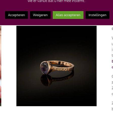
we er vanuit dat u hier mee instemt.
Accepteren
Weigeren
Alles accepteren
Instellingen