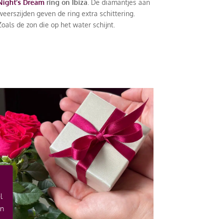
Night’s Dream
ring on Ibiza
. De diamantjes aan
weerszijden geven de ring extra schittering.
Zoals de zon die op het water schijnt.
l
an