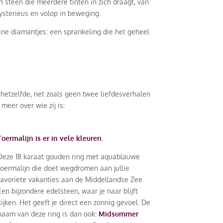
 steen die meerdere tinten in zich draagt, van
mysterieus en volop in beweging.
ine diamantjes: een sprankeling die het geheel
t hetzelfde, net zoals geen twee liefdesverhalen
meer over wie zij is:
Toermalijn is er in vele kleuren.
Deze 18 karaat gouden ring met aquablauwe
toermalijn die doet wegdromen aan jullie
favoriete vakanties aan de Middellandse Zee.
Een bijzondere edelsteen, waar je naar blijft
kijken. Het geeft je direct een zonnig gevoel. De
naam van deze ring is dan ook:
Midsummer