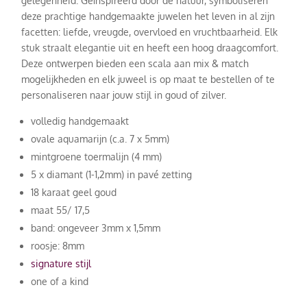
gelegenheid. Geïnspireerd door de natuur, symboliseren
deze prachtige handgemaakte juwelen het leven in al zijn
facetten: liefde, vreugde, overvloed en vruchtbaarheid. Elk
stuk straalt elegantie uit en heeft een hoog draagcomfort.
Deze ontwerpen bieden een scala aan mix & match
mogelijkheden en elk juweel is op maat te bestellen of te
personaliseren naar jouw stijl in goud of zilver.
volledig handgemaakt
ovale aquamarijn (c.a. 7 x 5mm)
mintgroene toermalijn (4 mm)
5 x diamant (1-1,2mm) in pavé zetting
18 karaat geel goud
maat 55/ 17,5
band: ongeveer 3mm x 1,5mm
roosje: 8mm
signature stijl
one of a kind