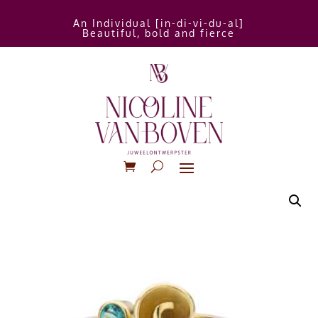
An Individual [in-di-vi-du-al]
Beautiful, bold and fierce