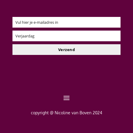
Vul hier je e-mailadres in
Email
Verjaardag
Verjaardag
Verzend
copyright @ Nicoline van Boven 2024