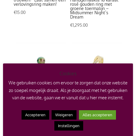
verlovingsring maken!
rosé gouden ring met
groene toermalijn –
€
15.00
Midsummer Night`s
Dream
€
1,295.00
Cookies
We gebruiken cookies om ervoor te zorgen dat onze website
zo soepel mogelijk draait. Als je doorgaat met het gebruiken
van de website, gaan we er vanuit dat u hier mee instemt.
Handgemaakte 18 karaat
Handgemaakte 14 karaat
gouden ring met roosje,
gouden trouwring met 5
tahiti parel en diamant
pavé gezette diamanten –
Together
Accepteren
Weigeren
Alles accepteren
€
1,720.00
€
1,475.00
Instellingen