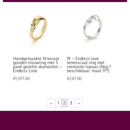
Handgemaakte 14 karaat
19 – Endless love
gouden trouwring met 5
lemniscaat ring met
pavé gezette diamanten –
vierkante topaas (Nog 1
Endless Love
beschikbaar: maat 17!!)
€
1,597.00
€
247.00
←
1
2
3
→