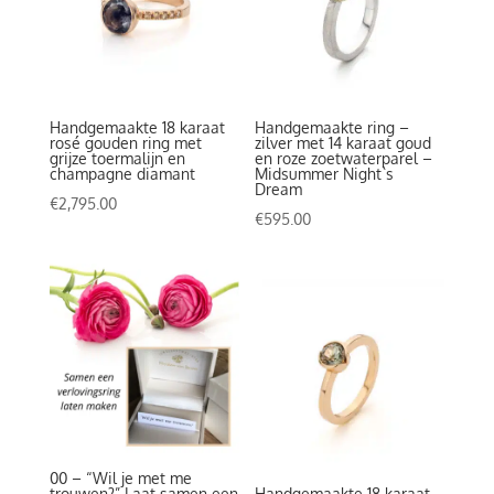
Handgemaakte 18 karaat
Handgemaakte ring –
rosé gouden ring met
zilver met 14 karaat goud
grijze toermalijn en
en roze zoetwaterparel –
champagne diamant
Midsummer Night`s
Dream
€
2,795.00
€
595.00
00 – “Wil je met me
trouwen?” Laat samen een
Handgemaakte 18 karaat