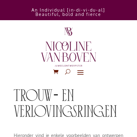
An Individual [in-di-vi-du-al]
Beautiful, bold and fierce
trouw- en
verlovingsringen
Hieronder vind je enkele voorbeelden van ontwerpen