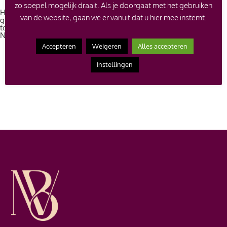
zo soepel mogelijk draait. Als je doorgaat met het gebruiken
Handgemaakte 18 karaat
Handgemaakte 18 karaat rosé
van de website, gaan we er vanuit dat u hier mee instemt.
gouden ring in met groene
gouden ring met groene
toermalijn – Midsummer
toermalijn – Midsummer
Night`s Dream
Night`s Dream
Accepteren
Weigeren
Alles accepteren
€
1,295.00
Instellingen