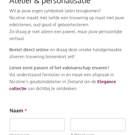
Atelier & personalisatie
Wil je jouw eigen symboliek laten terugkomen?
Nicoline maakt met liefde een trouwring op maat met jouw
edelstenen, oud goud of geboortestenen.
Zo draag je niet alleen een juweel, maar jouw persoonlijke
verhaal.
Bestel direct online
en draag deze unieke handgemaakte
zilveren trouwring binnenkort zelf.
Liever eerst passen of het vakmanschap ervaren?
Vul onderstaand formulier in en maak een afspraak in
Nicoline’s goudsmidatelier in Zeeland om de
Elegance
collectie
van dichtbij te ontdekken.
Naam
*
*
R
e
a