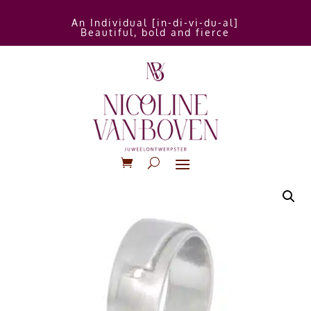
An Individual [in-di-vi-du-al]
Beautiful, bold and fierce