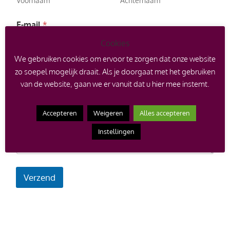
Voornaam
Achternaam
c
t
i
E-mail
*
e
N
Cookies
a
We gebruiken cookies om ervoor te zorgen dat onze website
a
m
zo soepel mogelijk draait. Als je doorgaat met het gebruiken
Reactie of bericht
van de website, gaan we er vanuit dat u hier mee instemt.
Accepteren
Weigeren
Alles accepteren
Instellingen
Verzend