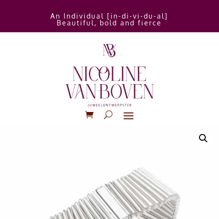
An Individual [in-di-vi-du-al]
Beautiful, bold and fierce