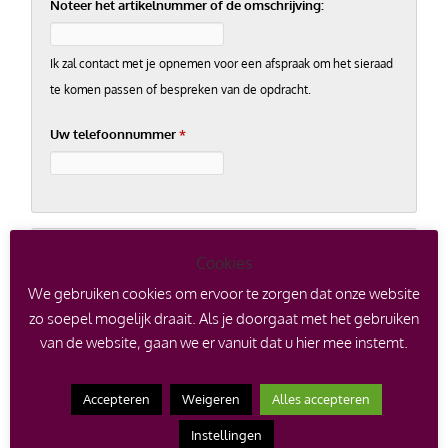
Noteer het artikelnummer of de omschrijving:
Ik zal contact met je opnemen voor een afspraak om het sieraad
te komen passen of bespreken van de opdracht.
Uw telefoonnummer
*
Verificatie
Cookies
We gebruiken cookies om ervoor te zorgen dat onze website
Vul twee cijfers in
*
zo soepel mogelijk draait. Als je doorgaat met het gebruiken
van de website, gaan we er vanuit dat u hier mee instemt.
Voorbeeld: 12
Accepteren
Weigeren
Alles accepteren
Instellingen