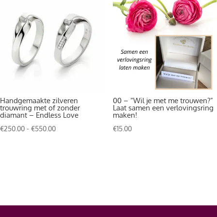
Handgemaakte zilveren
00 – “Wil je met me trouwen?”
trouwring met of zonder
Laat samen een verlovingsring
diamant – Endless Love
maken!
Prijsklasse:
€
250.00
-
€
550.00
€
15.00
€250.00
tot
€550.00