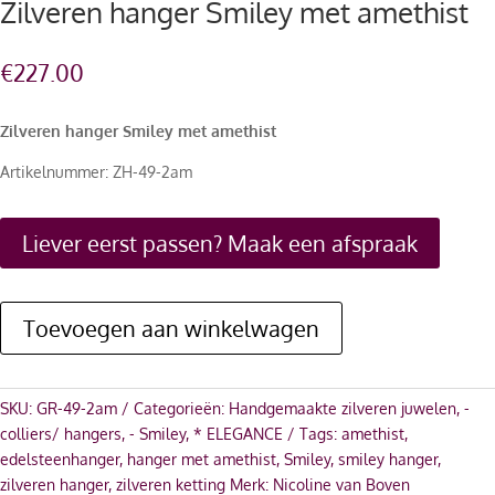
Zilveren hanger Smiley met amethist
€
227.00
Zilveren hanger Smiley met amethist
Artikelnummer: ZH-49-2am
Liever eerst passen? Maak een afspraak
Toevoegen aan winkelwagen
SKU:
GR-49-2am
Categorieën:
Handgemaakte zilveren juwelen
,
-
colliers/ hangers
,
- Smiley
,
* ELEGANCE
Tags:
amethist
,
edelsteenhanger
,
hanger met amethist
,
Smiley
,
smiley hanger
,
zilveren hanger
,
zilveren ketting
Merk:
Nicoline van Boven