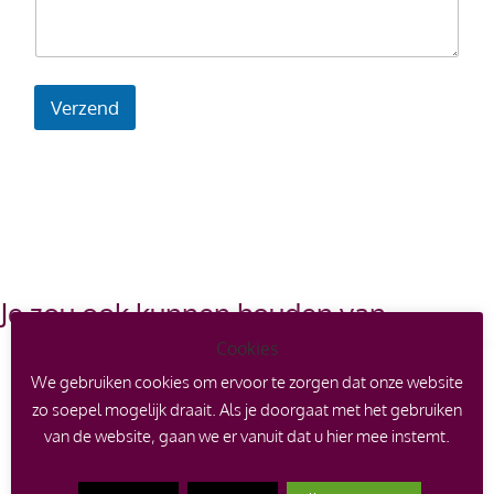
c
t
i
e
Verzend
Je zou ook kunnen houden van …
Cookies
We gebruiken cookies om ervoor te zorgen dat onze website
zo soepel mogelijk draait. Als je doorgaat met het gebruiken
van de website, gaan we er vanuit dat u hier mee instemt.