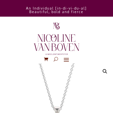
An Individual [in-di-vi-du-al]
Beautiful, bold and fierce