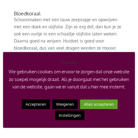
Bloedkoraal
Schoonmaken met een lauw zeepsopje en opwrijven
met een doek en olijfolie. Zijn ze erg dof, dan kun je ze
ook een uurtje in een schaaltje olijfolie laten weken.
Daarna goed na wrijven. Huidvet is goed voor
bloedkoraal, dus van veel dragen worden ze mooier.
Parels
Cookies
Ook parels dienen zoveel mogelijk op de huid gedragen
te worden. Van huidvet knappen ze op. Het beschermt
We gebruiken cookies om ervoor te zorgen dat onze website
en verhoogt glans. Parels zijn wel heel gevoelig voor
zo soepel mogelijk draait. Als je doorgaat met het gebruiken
chemische stoffen, dus vermijd haarlak en parfums en
van de website, gaan we er vanuit dat u hier mee instemt.
dergelijke. Je kunt ze schoonmaken met een vochtige
doek, of door ze in een lauw badje met een scheutje
Accepteren
Weigeren
Alles accepteren
alcohol. Gebruik geen chemische reinigingsmiddelen.
Ze worden ook weer mooi als je ze een tijdje in een
Instellingen
kopje melk laat weken.