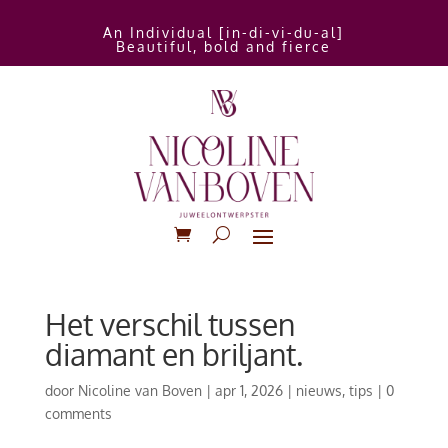
An Individual [in-di-vi-du-al]
Beautiful, bold and fierce
Het verschil tussen
diamant en briljant.
door
Nicoline van Boven
|
apr 1, 2026
|
nieuws
,
tips
|
0
comments