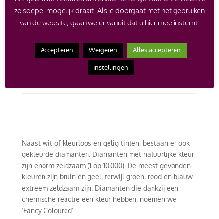
zo soepel mogelijk draait. Als je doorgaat met het gebruiken
M
Getinte kleur
Cape
van de website, gaan we er vanuit dat u hier mee instemt.
N
Getinte kleur
Low Cape
Accepteren
Weigeren
Alles accepteren
O
Getinte kleur
Very Light Yellow
Instellingen
P-Z
Getinte kleur
Light Yellow
Naast wit of kleurloos en gelig tinten, bestaan er ook
gekleurde diamanten. Diamanten met natuurlijke kleur
zijn enorm zeldzaam (1 op 10.000). De meest gevonden
kleuren zijn bruin en geel, terwijl groen, rood en blauw
extreem zeldzaam zijn. Diamanten die dankzij een
chemische reactie een kleur hebben, noemen we
‘Fancy Coloured’.