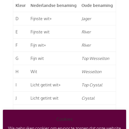
Kleur
Nederlandse benaming
Oude benaming
D
Fijnste wit+
Jager
E
Fijnste wit
River
F
Fijn wit+
River
G
Fijn wit
Top Wesselton
H
Wit
Wesselton
I
Licht getint wit+
Top Crystal
J
Licht getint wit
Crystal
K
Getint wit+
Top Cape
Cookies
L
Getint wit
Top Cape
We gebruiken cookies om ervoor te zorgen dat onze website